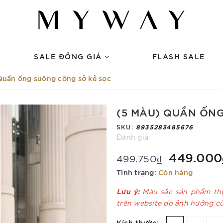
SALE ĐỒNG GIÁ
FLASH SALE
Quần ống suông công sở kẻ sọc
(5 MÀU) QUẦN ỐN
SKU:
8935283485676
Đánh giá
449.000
499.750₫
Tình trạng:
Còn hàng
Lưu ý:
Màu sắc sản phẩm thự
trên website do ảnh hưởng c
Kích thước: