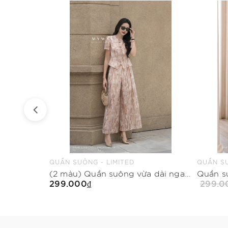
QUẦN SUÔNG - LIMITED
QUẦN SU
Quần suông vừa dài ngang mắt cá chân
(2 màu) Quần suông vừa dài ngang mắt cá chân
299.000₫
299.0
Mua Ngay