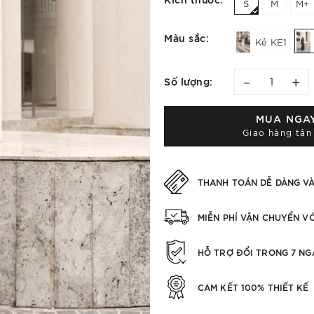
S
M
M+
Màu sắc:
Kẻ KE1
–
+
Số lượng:
MUA NGA
Giao hàng tận
THANH TOÁN DỄ DÀNG V
MIỄN PHÍ VẬN CHUYỂN V
HỖ TRỢ ĐỔI TRONG 7 NG
CAM KẾT 100% THIẾT KẾ