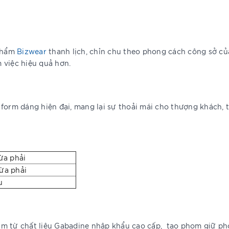
 phẩm
Bizwear
thanh lịch, chỉn chu theo phong cách công sở củ
 việc hiệu quả hơn.
form dáng hiện đại, mang lại sự thoải mái cho thượng khách, t
a phải
ừa phải
u
àm từ chất liệu Gabadine nhập khẩu cao cấp, tạo phom giữ ph