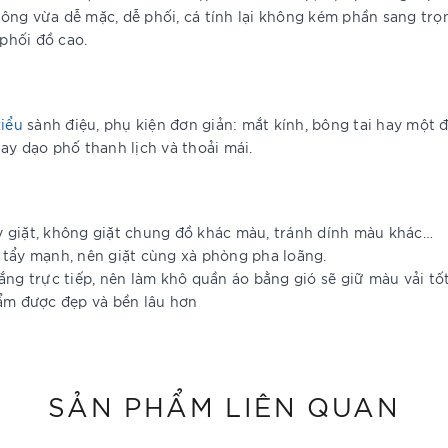
ng vừa dễ mặc, dễ phối, cá tính lại không kém phần sang trọn
 phối đồ cao.
kiểu
sành điệu, phụ kiện đơn giản: mắt kính, bông tai hay một đô
ay dạo phố thanh lịch và thoải mái.
y giặt, không giặt chung đồ khác màu, tránh dính màu khác…
 tẩy mạnh, nên giặt cùng xà phòng pha loãng.
ắng trực tiếp, nên làm khô quần áo bằng gió sẽ giữ màu vải tố
hẩm được đẹp và bền lâu hơn
SẢN PHẨM LIÊN QUAN