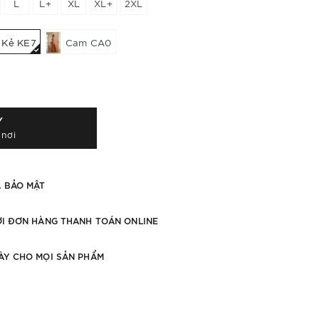
L
L+
XL
XL+
2XL
Kẻ KE7
Cam CA0
Y
 nơi
À BẢO MẬT
ỚI ĐƠN HÀNG THANH TOÁN ONLINE
ÀY CHO MỌI SẢN PHẨM