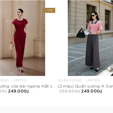
- 17%
ÔNG - LIMITED
QUẦN SUÔNG - LIMITED
Quần suông vừa dài ngang mắt cá chân
00₫
249.000₫
299.000₫
249.000₫
Mua Ngay
Mua Ngay