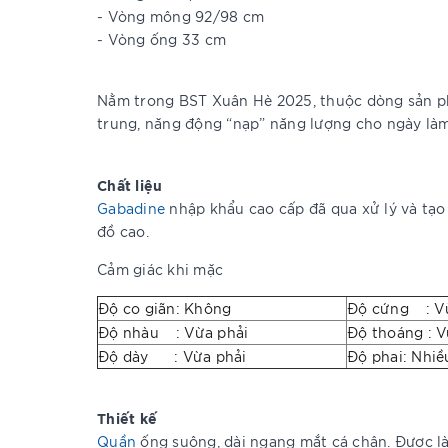
- Vòng mông 92/98 cm
- Vòng ống 33 cm
Nằm trong BST Xuân Hè 2025, thuộc dòng sản
trung, năng động “nạp” năng lượng cho ngày làm
Chất liệu
Gabadine
nhập khẩu cao cấp đã qua xử lý và tạo 
đồ cao.
Cảm giác khi mặc
Độ co giãn: Không
Độ cứng : Vừ
Độ nhàu : Vừa phải
Độ thoáng : V
Độ dày : Vừa phải
Độ phai: Nhiề
Thiết kế
Quần
ống suông, dài ngang mắt cá chân. Được l