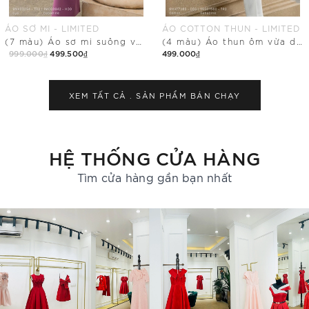
ÁO COTTON THUN - LIMITED
QUẦN SUÔNG - LIMITED
(4 màu) Áo thun ôm vừa dáng cổ tim
Quần dài ống suông vừa có khóa sau
499.000₫
499.500₫
349.000₫
Mua Ngay
Mua Ngay
XEM TẤT CẢ .
SẢN PHẨM BÁN CHẠY
HỆ THỐNG CỬA HÀNG
Tìm cửa hàng gần bạn nhất