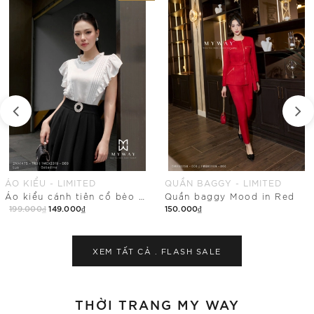
QUẦN BAGGY - LIMITED
CHÂN VÁY ÔM - LIMITED
Quần baggy Mood in Red
Chân váy ôm ren hoa ứng dụng cao
150.000₫
199.000₫
Mua Ngay
Mua Ngay
XEM TẤT CẢ .
FLASH SALE
THỜI TRANG MY WAY