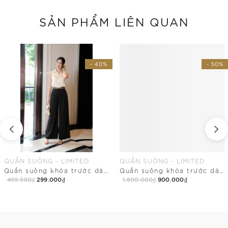
SẢN PHẨM LIÊN QUAN
- 40%
- 50%
QUẦN SUÔNG - LIMITED
QUẦN SUÔNG - LIMITED
Quần suông khóa trước dài qua mắt cá
Quần suông khóa trước dài qua mắt cá
499.500₫
299.000₫
1.800.000₫
900.000₫
Mua Ngay
Mua Ngay