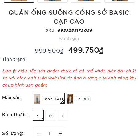
QUẦN ỐNG SUÔNG CÔNG SỞ BASIC
CẠP CAO
SKU:
8935283175058
Đánh giá
499.750₫
999.500₫
Tình trạng:
Lưu ý:
Màu sắc sản phẩm thực tế có thể khác biệt đôi chút
so với hình ảnh trên website do ảnh hưởng của ánh sáng khi
chụp hình sản phẩm
Màu sắc:
Xanh XA0
Be BE0
Kích thước:
S
M
L
–
+
Số lượng: