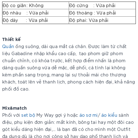
Độ co giãn: Không
Độ cứng : Vừa phải
Độ nhàu : Vừa phải
Độ thoáng : Vừa phải
Độ dày : Vừa phải
Độ phai: Vừa phải
Thiết kế
Quần
ống suông, dài qua mắt cá chân. Được làm từ chất
liệu Gabadine nhập khẩu cao cấp, tạo phom giữ phom
chuẩn chỉnh, có khóa trước, kết hợp điểm nhấn là phom
dáng quần suông vừa dễ mặc, dễ phối, cá tính lại không
kém phần sang trọng, mang lại sự thoải mái cho thượng
khách, toát lên vẻ thanh lịch, phong cách hiện đại, khả năng
phối đồ cao.
Mix&match
Phối với
set bộ
My Way gợi ý hoặc
áo sơ mi
/
áo kiểu
sành
điệu, phụ kiện đơn giản: mắt kính, bông tai hay một đôi cao
gót kiểu dáng hiện đại,... là bạn đã có cho mình một Outfit
đa dụng dù là cho nơi công sở hay dạo phố thanh lịch và