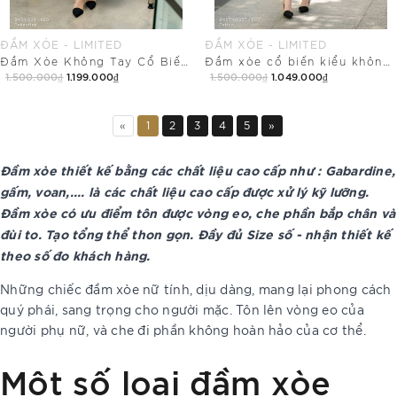
ĐẦM XÒE - LIMITED
ĐẦM XÒE - LIMITED
Đầm Xòe Không Tay Cổ Biến Kiểu dài qua bắp
Đầm xòe cổ biến kiểu không tay trang trí khuy
1.500.000₫
1.199.000₫
1.500.000₫
1.049.000₫
Mua Ngay
Mua Ngay
«
1
2
3
4
5
»
Đầm xòe thiết kế bằng các chất liệu cao cấp như : Gabardine,
gấm, voan,.... là các chất liệu cao cấp được xử lý kỹ lưỡng.
Đầm xòe có ưu điểm tôn được vòng eo, che phần bắp chân và
đùi to. Tạo tổng thể thon gọn. Đầy đủ Size số - nhận thiết kế
theo số đo khách hàng.
Những chiếc đầm xòe nữ tính, dịu dàng, mang lại phong cách
quý phái, sang trọng cho người mặc. Tôn lên vòng eo của
người phụ nữ, và che đi phần không hoàn hảo của cơ thể.
Một số loại đầm xòe