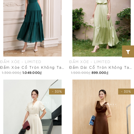
ĐẦM XÒE - LIMITED
ĐẦM XÒE - LIMITED
Đầm Xòe Cổ Tròn Không Tay Dài Qua Bắp
Đầm Dài Cổ Tròn Không Tay Khóa Sau
1.300.000₫
1.049.000₫
1.500.000₫
899.000₫
Mua Ngay
Mua Ngay
- 30%
- 30%