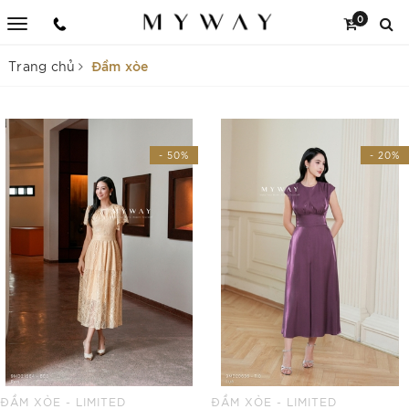
0
Đầm xòe
Trang chủ
- 50%
- 20%
ĐẦM XÒE - LIMITED
ĐẦM XÒE - LIMITED