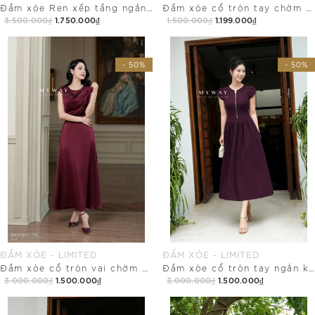
Đầm xòe Ren xếp tầng ngắn dài qua bắp
Đầm xòe cổ tròn tay chờm dài qua bắp
3.500.000₫
1.750.000₫
1.500.000₫
1.199.000₫
Mua Ngay
Mua Ngay
- 50%
- 50%
ĐẦM XÒE - LIMITED
ĐẦM XÒE - LIMITED
Đầm xòe cổ tròn vai chờm dài qua bắp
Đầm xòe cổ tròn tay ngắn khóa trước
3.000.000₫
1.500.000₫
3.000.000₫
1.500.000₫
Mua Ngay
Mua Ngay