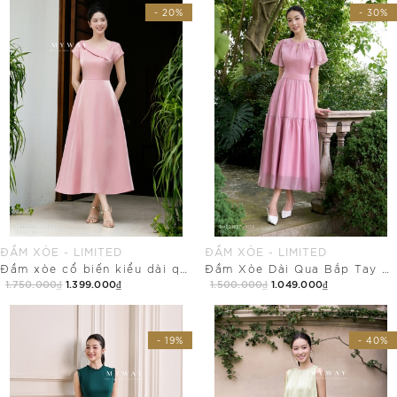
- 20%
- 30%
ĐẦM XÒE - LIMITED
ĐẦM XÒE - LIMITED
Đầm xòe cổ biến kiểu dài qua bắp
Đầm Xòe Dài Qua Bắp Tay Ngắn Ánh Nhũ
1.750.000₫
1.399.000₫
1.500.000₫
1.049.000₫
Mua Ngay
Mua Ngay
- 19%
- 40%