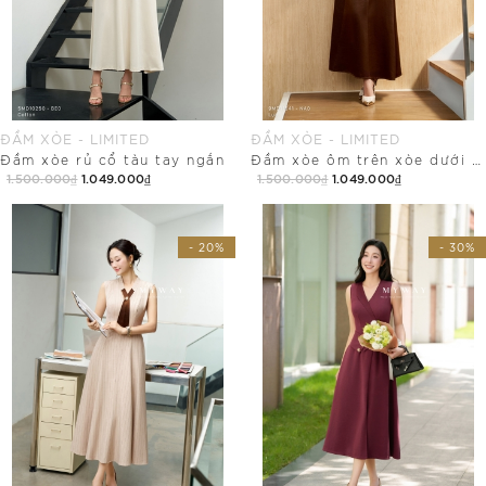
ĐẦM XÒE - LIMITED
ĐẦM XÒE - LIMITED
Đầm xòe rủ cổ tàu tay ngắn
Đầm xòe ôm trên xòe dưới khóa sau thời trang
1.500.000₫
1.049.000₫
1.500.000₫
1.049.000₫
Mua Ngay
Mua Ngay
- 20%
- 30%