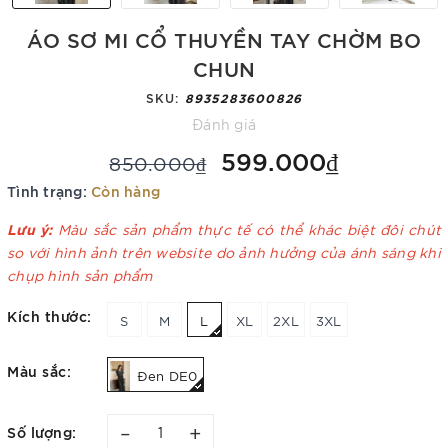
ÁO SƠ MI CỔ THUYỀN TAY CHỜM BO
CHUN
SKU:
8935283600826
Đánh giá
599.000₫
850.000₫
Tình trạng:
Còn hàng
Lưu ý:
Màu sắc sản phẩm thực tế có thể khác biệt đôi chút
so với hình ảnh trên website do ảnh hưởng của ánh sáng khi
chụp hình sản phẩm
Kích thước:
S
M
L
XL
2XL
3XL
Màu sắc:
Đen DE0
–
+
Số lượng: