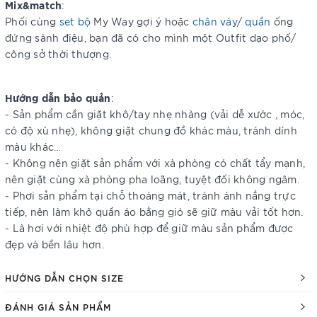
Mix&match
:
Phối cùng
set bộ
My Way gợi ý hoặc
chân váy
/
quần
ống
đứng sành điệu, bạn đã có cho mình một Outfit dạo phố/
công sở thời thượng.
Hướng dẫn bảo quản
:
- Sản phẩm cần giặt khô/tay nhẹ nhàng (vải dễ xước , móc,
có độ xù nhẹ), không giặt chung đồ khác màu, tránh dính
màu khác…
- Không nên giặt sản phẩm với xà phòng có chất tẩy mạnh,
nên giặt cùng xà phòng pha loãng, tuyệt đối không ngâm.
- Phơi sản phẩm tại chỗ thoáng mát, tránh ánh nắng trực
tiếp, nên làm khô quần áo bằng gió sẽ giữ màu vải tốt hơn.
- Là hơi với nhiệt độ phù hợp để giữ màu sản phẩm được
đẹp và bền lâu hơn.
HƯỚNG DẪN CHỌN SIZE
ĐÁNH GIÁ SẢN PHẨM