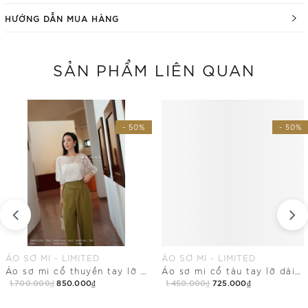
HƯỚNG DẪN MUA HÀNG
SẢN PHẨM LIÊN QUAN
- 50%
- 50%
ÁO SƠ MI - LIMITED
ÁO SƠ MI - LIMITED
Áo sơ mi cổ thuyền tay lỡ dài ngang hông
Áo sơ mi cổ tàu tay lỡ dài chùm mông
1.700.000₫
850.000₫
1.450.000₫
725.000₫
Mua Ngay
Mua Ngay