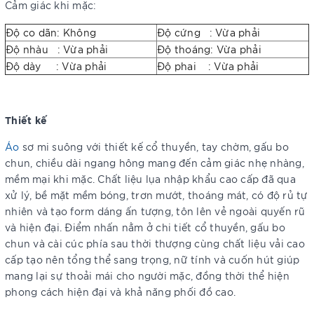
Cảm giác khi mặc:
Độ co dãn: Không
Độ cứng : Vừa phải
Độ nhàu : Vừa phải
Độ thoáng: Vừa phải
Độ dày : Vừa phải
Độ phai : Vừa phải
Thiết kế
Áo
sơ mi suông với thiết kế cổ thuyền, tay chờm, gấu bo
chun, chiều dài ngang hông mang đến cảm giác nhẹ nhàng,
mềm mại khi mặc. Chất liệu lụa nhập khẩu cao cấp đã qua
xử lý, bề mặt mềm bóng, trơn mướt, thoáng mát, có độ rủ tự
nhiên và tạo form dáng ấn tượng, tôn lên vẻ ngoài quyến rũ
và hiện đại. Điểm nhấn nằm ở chi tiết cổ thuyền, gấu bo
chun và cài cúc phía sau thời thượng cùng chất liệu vải cao
cấp tạo nên tổng thể sang trọng, nữ tính và cuốn hút giúp
mang lại sự thoải mái cho người mặc, đồng thời thể hiện
phong cách hiện đại và khả năng phối đồ cao.