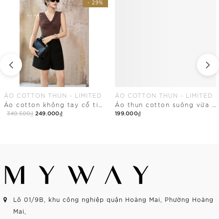
- 29%
ÁO COTTON THUN - LIMITED
ÁO COTTON THUN - LIMITED
Áo cotton không tay cổ tim điểm nhấn nhún vải
Áo thun cotton suông vừa dáng cổ tròn
349.500₫
249.000₫
199.000₫
Mua Ngay
Mua Ngay
Lô 01/9B, khu công nghiệp quận Hoàng Mai, Phường Hoàng
Mai,