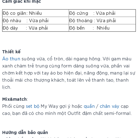
Cảm giác khi mặc
Độ co giãn: Nhiều
Độ cứng : Vừa phải
Độ nhàu : Vừa phải
Độ thoáng : Vừa phải
Độ dày : Vừa phải
Độ bền : Nhiều
Thiết kế
Áo thun
suông vừa, cổ tròn, dài ngang hông. Với gam màu
xanh chàm trẻ trung cùng form dáng suông vừa, phần vai
chờm kết hợp với tay áo bo hiện đại, năng động, mang lại sự
thoải mái cho thượng khách, toát lên vẻ thanh tao, thanh
lịch.
Mix&match
:
Phối cùng
set bộ
My Way gợi ý hoặc
quần
/
chân váy
cạp
cao, bạn đã có cho mình một Outfit đậm chất semi-formal.
Hướng dẫn bảo quản