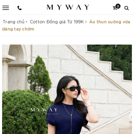
0
Áo thun suông vừa
Trang chủ
Cotton Đồng giá Từ 199K
dáng tay chờm