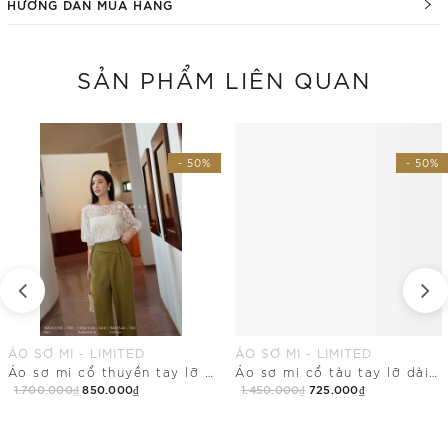
HƯỚNG DẪN MUA HÀNG
SẢN PHẨM LIÊN QUAN
- 50%
- 50%
ÁO SƠ MI - LIMITED
ÁO SƠ MI - LIMITED
Áo sơ mi cổ thuyền tay lỡ dài ngang hông
Áo sơ mi cổ tàu tay lỡ dài chùm mông
1.700.000₫
850.000₫
1.450.000₫
725.000₫
Mua Ngay
Mua Ngay