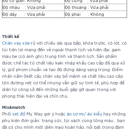
Độ co giãn: Không
Độ cứng : Vừa phải
Độ nhàu : Vừa phải
Độ thoáng : Vừa phải
Độ dày : Vừa phải
Độ phai : Không
Thiết kế
Chân váy xòe
rủ với chiều dài qua bắp, khóa trước, có lót, có
túi tiện lợi mang đến vẻ ngoài thanh lịch và hiện đại, gam
màu be (có ánh ghi) trung tính và thanh lịch. Sản phẩm
được chế tác từ chất liệu kaki nhập khẩu cao cấp đã qua xử
lý, giữ phom chuẩn và tạo độ đứng dáng sang trọng. Điểm
nhấn nằm ởkết cấu chân váy bổ mảnh và chất liệu cao cấp
tôn đường nét cơ thể nhưng vẫn giữ sự tinh tế, phù hợp để
diện từ công sở đến những buổi gặp gỡ quan trọng với
phong thái hiện đại và chỉn chu.
Mix&match
:
Phối
set đồ
My Way gợi ý hoặc
áo sơ mi
/
áo kiểu
hay những
phụ kiện đơn giản: trang sức, túi xách cùng tông màu... bạn
đã có cho mình một diện mạo hoàn hảo, nổi bật trong đám