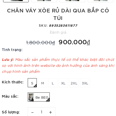
CHÂN VÁY XÒE RỦ DÀI QUA BẮP CÓ
TÚI
SKU:
8935283611877
Đánh giá
900.000₫
1.800.000₫
Tình trạng:
Lưu ý:
Màu sắc sản phẩm thực tế có thể khác biệt đôi chút
so với hình ảnh trên website do ảnh hưởng của ánh sáng khi
chụp hình sản phẩm
Kích thước:
S
M
L
XL
2XL
3XL
Màu sắc:
Be BE0
–
+
Số lượng: