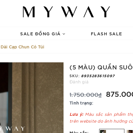
SALE ĐỒNG GIÁ
FLASH SALE
Dài Cạp Chun Có Túi
(5 MÀU) QUẦN SUÔ
SKU:
8935283615097
Đánh giá
875.00
1.750.000₫
Tình trạng:
Lưu ý:
Màu sắc sản phẩm thự
trên website do ảnh hưởng c
Màu sắc: