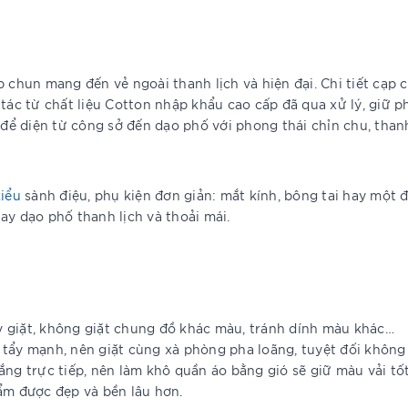
 chun mang đến vẻ ngoài thanh lịch và hiện đại. Chi tiết cạp c
 tác từ chất liệu Cotton nhập khẩu cao cấp đã qua xử lý, giữ
 để diện từ công sở đến dạo phố với phong thái chỉn chu, thanh
kiểu
sành điệu, phụ kiện đơn giản: mắt kính, bông tai hay một đô
ay dạo phố thanh lịch và thoải mái.
y giặt, không giặt chung đồ khác màu, tránh dính màu khác…
 tẩy mạnh, nên giặt cùng xà phòng pha loãng, tuyệt đối không
ắng trực tiếp, nên làm khô quần áo bằng gió sẽ giữ màu vải tố
ẩm được đẹp và bền lâu hơn.