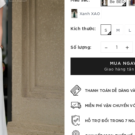
Be BE0
Xanh XA0
Kích thước:
S
M
L
–
+
Số lượng:
MUA NGA
Giao hàng tận
THANH TOÁN DỄ DÀNG V
MIỄN PHÍ VẬN CHUYỂN V
HỖ TRỢ ĐỔI TRONG 7 NG