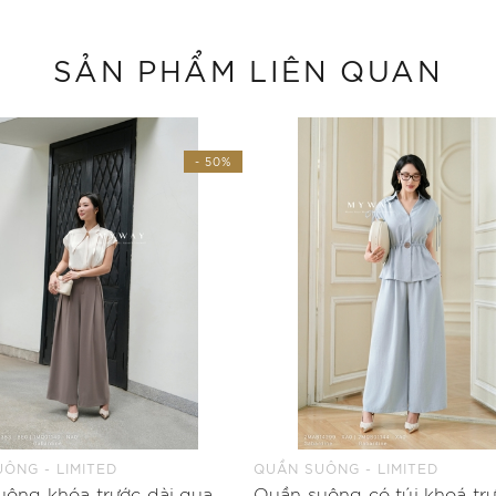
SẢN PHẨM LIÊN QUAN
- 50%
ÔNG - LIMITED
QUẦN SUÔNG - LIMITED
Quần suông khóa trước dài qua mắt cá