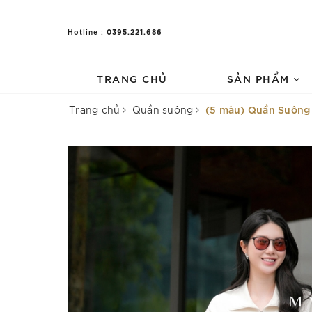
0395.221.686
Hotline :
TRANG CHỦ
SẢN PHẨM
(5 màu) Quần Suông 
Trang chủ
Quần suông