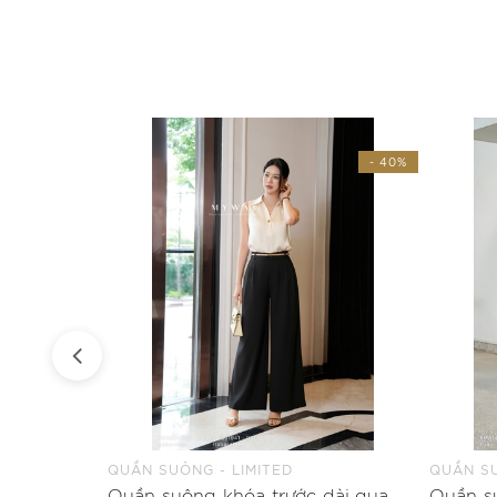
- 28%
- 40%
QUẦN SUÔNG - LIMITED
QUẦN SU
(2 màu) Quần suông khóa sau dài trên mắt cá điểm nhấn đai hoa
Quần suông khóa trước dài qua mắt cá