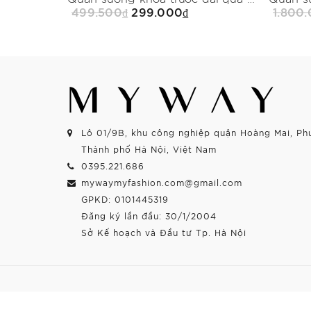
499.500₫
299.000₫
1.800
Mua Ngay
Lô 01/9B, khu công nghiệp quận Hoàng Mai, Ph
Thành phố Hà Nội, Việt Nam
0395.221.686
mywaymyfashion.com@gmail.com
GPKD: 0101445319
Đăng ký lần đầu: 30/1/2004
Sở Kế hoạch và Đầu tư Tp. Hà Nội