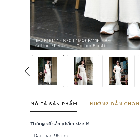
MÔ TẢ SẢN PHẨM
HƯỚNG DẪN CHỌN 
Thông số sản phẩm size M
- Dài thân 96 cm