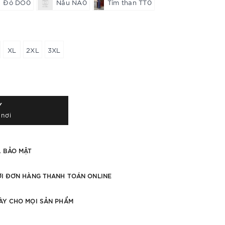
Đỏ DO0
Nâu NA0
Tím than TT0
XL
2XL
3XL
Y
 nơi
À BẢO MẬT
ỚI ĐƠN HÀNG THANH TOÁN ONLINE
ÀY CHO MỌI SẢN PHẨM