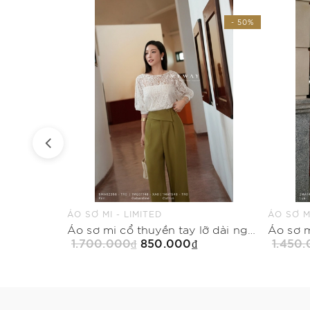
- 50%
- 50%
ÁO SƠ MI - LIMITED
ÁO SƠ MI
Quần baggy khóa trước có túi dài ngang mắt cá
Áo sơ mi cổ thuyền tay lỡ dài ngang hông
1.700.000₫
850.000₫
1.450
Mua Ngay