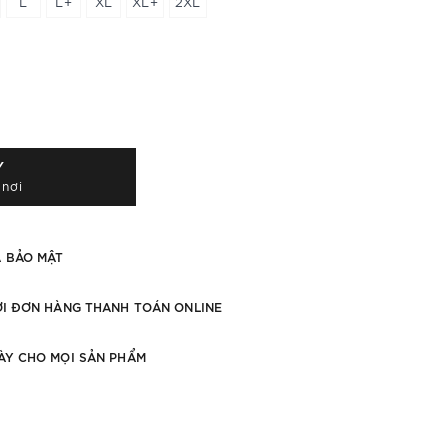
L
L+
XL
XL+
2XL
Y
 nơi
À BẢO MẬT
ỚI ĐƠN HÀNG THANH TOÁN ONLINE
ÀY CHO MỌI SẢN PHẨM