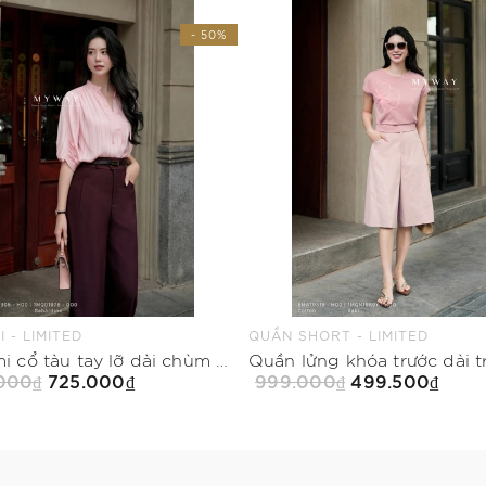
- 50%
 - LIMITED
QUẦN SHORT - LIMITED
Áo sơ mi cổ tàu tay lỡ dài chùm mông
Quần lửng khóa trước dài t
.000₫
725.000₫
999.000₫
499.500₫
Mua Ngay
Mua Ngay