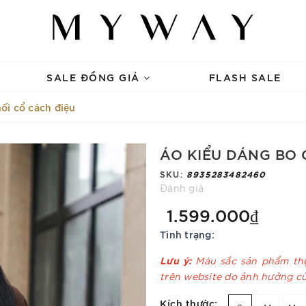
SALE ĐỒNG GIÁ
FLASH SALE
ối cổ cách điệu
ÁO KIỂU DÁNG BO 
SKU:
8935283482460
Đánh giá
1.599.000₫
Tình trạng:
Lưu ý:
Màu sắc sản phẩm thự
trên website do ảnh hưởng c
Kích thước: