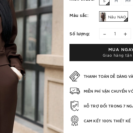
S
M
M+
Màu sắc:
Nâu NA0
–
+
Số lượng:
MUA NGA
Giao hàng tận
THANH TOÁN DỄ DÀNG V
MIỄN PHÍ VẬN CHUYỂN V
HỖ TRỢ ĐỔI TRONG 7 NG
CAM KẾT 100% THIẾT KẾ