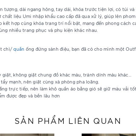
 tượng, dài ngang hông, tay dài, khóa trước tiện lợi, có túi và
ừ chất liệu Umi nhập khẩu cao cấp đã qua xử lý, giúp lên phom
o kết hợp cùng khóa trang trí nổi bật, mang đến phong cách cá
ùng nhiều trang phục và phụ kiện khác nhau.
t chì/
quần
ống đứng sành điệu, bạn đã có cho mình một Outf
y giặt, không giặt chung đồ khác màu, tránh dính màu khác…
 tẩy mạnh, nên giặt cùng xà phòng pha loãng.
ắng trực tiếp, nên làm khô quần áo bằng gió sẽ giữ màu vải tố
hẩm được đẹp và bền lâu hơn
SẢN PHẨM LIÊN QUAN