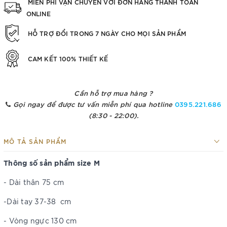
MIỄN PHÍ VẬN CHUYỂN VỚI ĐƠN HÀNG THANH TOÁN
ONLINE
HỖ TRỢ ĐỔI TRONG 7 NGÀY CHO MỌI SẢN PHẨM
CAM KẾT 100% THIẾT KẾ
Cần hỗ trợ mua hàng ?
Gọi ngay để được tư vấn miễn phí qua hotline
0395.221.686
(8:30 - 22:00).
MÔ TẢ SẢN PHẨM
Thông số sản phẩm size M
- Dài thân 75 cm
-Dài tay 37-38 cm
- Vòng ngực 130 cm