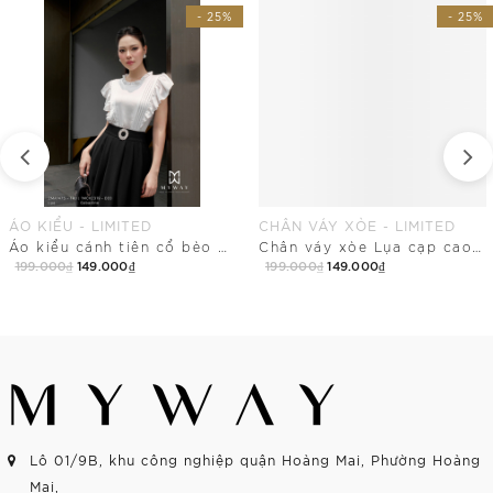
- 25%
- 25%
ÁO KIỂU - LIMITED
CHÂN VÁY XÒE - LIMITED
Áo kiểu cánh tiên cổ bèo nhún
Chân váy xòe Lụa cạp cao basic
199.000₫
149.000₫
199.000₫
149.000₫
Mua Ngay
Mua Ngay
Lô 01/9B, khu công nghiệp quận Hoàng Mai, Phường Hoàng
Mai,