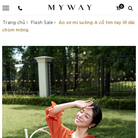
0
Áo sơ mi suông A cổ tim tay lỡ dài
Trang chủ
Flash Sale
chùm mông