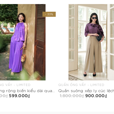
- 33%
G VẨY - LIMITED
QUẦN ỐNG VẨY - LIMITED
Quần ống rộng biến kiểu dài qua mắt cá chân
00₫
599.000₫
1.800.000₫
900.000₫
Mua Ngay
Mua Ngay