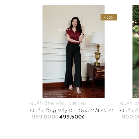
- 50%
- 50%
QUẦN ỐNG VẨY - LIMITED
QUẦN ỐN
Quần dài ống loe dáng vẩy dài qua mắt cá chân
Quần Ống Vẩy Dài Qua Mắt Cá Chân Có Túi Khóa Trước
999.000₫
499.500₫
900.0
Mua Ngay