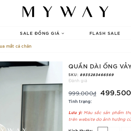
SALE ĐỒNG GIÁ
FLASH SALE
ua mắt cá chân
QUẦN DÀI ỐNG VẢ
SKU:
8935283466569
Đánh giá
499.500
999.000₫
Tình trạng:
Lưu ý:
Màu sắc sản phẩm thự
trên website do ảnh hưởng c
Kích thước: