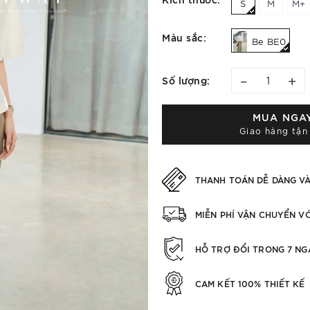
S
M
M+
Màu sắc:
Be BE0
–
+
Số lượng:
MUA NGA
Giao hàng tận
THANH TOÁN DỄ DÀNG V
MIỄN PHÍ VẬN CHUYỂN V
HỖ TRỢ ĐỔI TRONG 7 NG
CAM KẾT 100% THIẾT KẾ