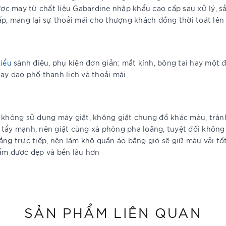
 Được may từ chất liệu Gabardine nhập khẩu cao cấp sau xử lý
p, mang lại sự thoải mái cho thượng khách đồng thời toát lên 
kiểu
sành điệu, phụ kiện đơn giản: mắt kính, bông tai hay một đô
ay dạo phố thanh lịch và thoải mái
, không sử dụng máy giặt, không giặt chung đồ khác màu, tr
tẩy mạnh, nên giặt cùng xà phòng pha loãng, tuyệt đối không 
ắng trực tiếp, nên làm khô quần áo bằng gió sẽ giữ màu vải tố
hẩm được đẹp và bền lâu hơn
SẢN PHẨM LIÊN QUAN