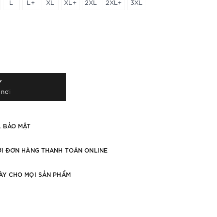
L
L+
XL
XL+
2XL
2XL+
3XL
Y
 nơi
À BẢO MẬT
ỚI ĐƠN HÀNG THANH TOÁN ONLINE
ÀY CHO MỌI SẢN PHẨM