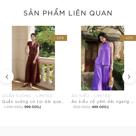
SẢN PHẨM LIÊN QUAN
- 50%
- 45%
QUẦN SUÔNG - LIMITED
ÁO KIỂU - LIMITED
Quần suông có túi dài qua mắt cá điểm nhấn tầng
Áo kiểu cổ yếm dài ngang mông
1.999.000₫
999.500₫
900.000₫
499.000₫
Mua Ngay
Mua Ngay