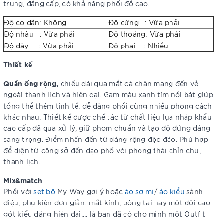
trung, đẳng cấp, có khả năng phối đồ cao.
Độ co dãn: Không
Độ cứng : Vừa phải
Độ nhàu : Vừa phải
Độ thoáng: Vừa phải
Độ dày : Vừa phải
Độ phai : Nhiều
Thiết kế
Quần ống rộng,
chiều dài qua mắt cá chân mang đến vẻ
ngoài thanh lịch và hiện đại. Gam màu xanh tím nổi bật giúp
tổng thể thêm tinh tế, dễ dàng phối cùng nhiều phong cách
khác nhau. Thiết kế được chế tác từ chất liệu lụa nhập khẩu
cao cấp đã qua xử lý, giữ phom chuẩn và tạo độ đứng dáng
sang trọng. Điểm nhấn đến từ dáng rộng độc đáo. Phù hợp
để diện từ công sở đến dạo phố với phong thái chỉn chu,
thanh lịch.
Mix&match
Phối với
set bộ
My Way gợi ý hoặc
áo sơ mi
/
áo kiểu
sành
điệu, phụ kiện đơn giản: mắt kính, bông tai hay một đôi cao
gót kiểu dáng hiện đại,... là bạn đã có cho mình một Outfit