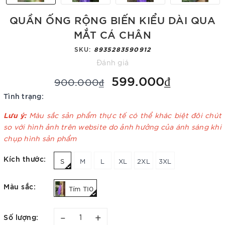
QUẦN ỐNG RỘNG BIẾN KIỂU DÀI QUA
MẮT CÁ CHÂN
SKU:
8935283590912
Đánh giá
599.000₫
900.000₫
Tình trạng:
Lưu ý:
Màu sắc sản phẩm thực tế có thể khác biệt đôi chút
so với hình ảnh trên website do ảnh hưởng của ánh sáng khi
chụp hình sản phẩm
Kích thước:
S
M
L
XL
2XL
3XL
Màu sắc:
Tím TI0
–
+
Số lượng: