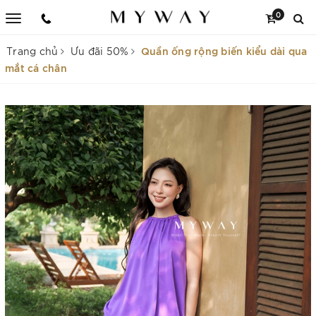
0
Quần ống rộng biến kiểu dài qua
Trang chủ
Ưu đãi 50%
mắt cá chân