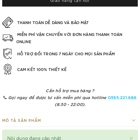
Giao hàng tận nơi
THANH TOÁN DỄ DÀNG VÀ BẢO MẬT
MIỄN PHÍ VẬN CHUYỂN VỚI ĐƠN HÀNG THANH TOÁN
ONLINE
HỖ TRỢ ĐỔI TRONG 7 NGÀY CHO MỌI SẢN PHẨM
CAM KẾT 100% THIẾT KẾ
Cần hỗ trợ mua hàng ?
Gọi ngay để được tư vấn miễn phí qua hotline
0395.221.686
(8:30 - 22:00).
MÔ TẢ SẢN PHẨM
×
Nội dung đang cập nhật.