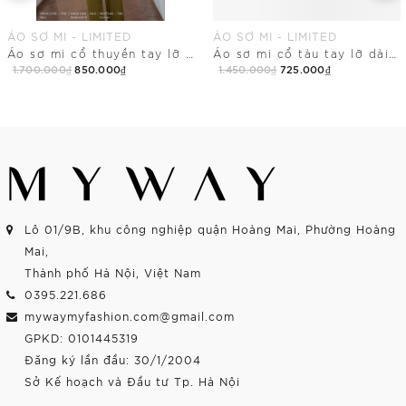
ÁO SƠ MI - LIMITED
ÁO SƠ MI - LIMITED
Áo sơ mi cổ thuyền tay lỡ dài ngang hông
Áo sơ mi cổ tàu tay lỡ dài chùm mông
1.700.000₫
850.000₫
1.450.000₫
725.000₫
Mua Ngay
Mua Ngay
Lô 01/9B, khu công nghiệp quận Hoàng Mai, Phường Hoàng
Mai,
Thành phố Hà Nội, Việt Nam
0395.221.686
mywaymyfashion.com@gmail.com
GPKD: 0101445319
Đăng ký lần đầu: 30/1/2004
Sở Kế hoạch và Đầu tư Tp. Hà Nội