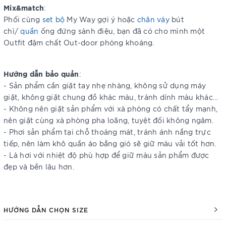
Mix&match
:
Phối cùng
set bộ
My Way gợi ý hoặc
chân váy
bút
chì/
quần
ống đứng sành điệu, bạn đã có cho mình một
Outfit đậm chất Out-door phóng khoáng.
Hướng dẫn bảo quản
:
- Sản phẩm cần giặt tay nhẹ nhàng, không sử dụng máy
giặt, không giặt chung đồ khác màu, tránh dính màu khác…
- Không nên giặt sản phẩm với xà phòng có chất tẩy mạnh,
nên giặt cùng xà phòng pha loãng, tuyệt đối không ngâm.
- Phơi sản phẩm tại chỗ thoáng mát, tránh ánh nắng trực
tiếp, nên làm khô quần áo bằng gió sẽ giữ màu vải tốt hơn.
- Là hơi với nhiệt độ phù hợp để giữ màu sản phẩm được
đẹp và bền lâu hơn.
HƯỚNG DẪN CHỌN SIZE