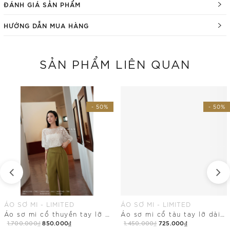
ĐÁNH GIÁ SẢN PHẨM
HƯỚNG DẪN MUA HÀNG
SẢN PHẨM LIÊN QUAN
- 50%
- 50%
ÁO SƠ MI - LIMITED
ÁO SƠ MI - LIMITED
Áo sơ mi cổ thuyền tay lỡ dài ngang hông
Áo sơ mi cổ tàu tay lỡ dài chùm mông
1.700.000₫
850.000₫
1.450.000₫
725.000₫