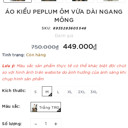
ÁO KIỂU PEPLUM ÔM VỪA DÀI NGANG
MÔNG
SKU:
8935283605548
Đánh giá
449.000₫
750.000₫
Tình trạng:
Còn hàng
Lưu ý:
Màu sắc sản phẩm thực tế có thể khác biệt đôi chút
so với hình ảnh trên website do ảnh hưởng của ánh sáng khi
chụp hình sản phẩm
Kích thước:
S
M
L
XL
2XL
3XL
Màu sắc:
Trắng TR0
–
+
Số lượng: