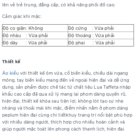
lên vẻ trẻ trung, đẳng cấp, có khả năng phối đồ cao.
Cảm giác khi mặc:
Độ co giãn: Không
Độ cứng : Vừa phải
Độ nhàu : Vừa phải
Độ thoáng : Vừa phải
Độ dày : Vừa phải
Độ phai : Vừa phải
Thiết kế
Áo kiểu
với thiết kế ôm vừa, cổ biến kiểu, chiều dài ngang
mông, tay biến kiểu mang đến vẻ ngoài hiện đại và dễ ứng
dụng, sản phẩm được chế tác từ chất liệu Lụa Taffeta nhập
khẩu cao cấp đã qua xử lý mang lại phom dáng quyến rũ,
hiện đại, thiết kế khóa sau tiện lợi, không lót tạo sự nhẹ
nhàng và thoải mái khi mặc, điểm nhấn nằm ở phom dáng
peplum hiện đại cùng chi tiếtkhuy trang trí nổi bật phù hợp
với nhiều dáng người, thích hợp cho nhiều hoàn cảnh và
giúp người mặc toát lên phong cách thanh lịch, hiện đại.