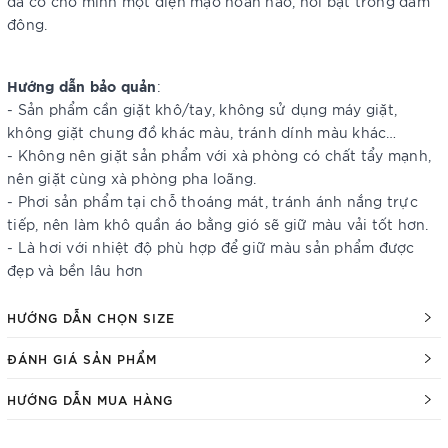
đã có cho mình một diện mạo hoàn hảo, nổi bật trong đám
đông.
Hướng dẫn bảo quản
:
- Sản phẩm cần giặt khô/tay, không sử dụng máy giặt,
không giặt chung đồ khác màu, tránh dính màu khác…
- Không nên giặt sản phẩm với xà phòng có chất tẩy mạnh,
nên giặt cùng xà phòng pha loãng.
- Phơi sản phẩm tại chỗ thoáng mát, tránh ánh nắng trực
tiếp, nên làm khô quần áo bằng gió sẽ giữ màu vải tốt hơn.
- Là hơi với nhiệt độ phù hợp để giữ màu sản phẩm được
đẹp và bền lâu hơn
HƯỚNG DẪN CHỌN SIZE
ĐÁNH GIÁ SẢN PHẨM
HƯỚNG DẪN MUA HÀNG