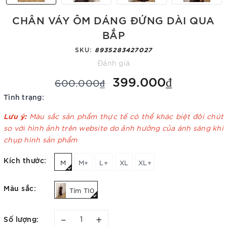
CHÂN VÁY ÔM DÁNG ĐỨNG DÀI QUA
BẮP
SKU:
8935283427027
Đánh giá
399.000₫
600.000₫
Tình trạng:
Lưu ý:
Màu sắc sản phẩm thực tế có thể khác biệt đôi chút
so với hình ảnh trên website do ảnh hưởng của ánh sáng khi
chụp hình sản phẩm
Kích thước:
M
M+
L+
XL
XL+
Màu sắc:
Tím TI0
–
+
Số lượng: