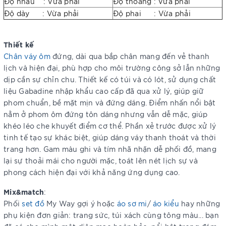
Độ nhàu : Vừa phải
Độ thoáng : Vừa phải
Độ dày : Vừa phải
Độ phai : Vừa phải
Thiết kế
Chân váy ôm
đứng, dài qua bắp chân mang đến vẻ thanh
lịch và hiện đại, phù hợp cho môi trường công sở lẫn những
dịp cần sự chỉn chu. Thiết kế có túi và có lót, sử dụng chất
liệu Gabadine nhập khẩu cao cấp đã qua xử lý, giúp giữ
phom chuẩn, bề mặt mịn và đứng dáng. Điểm nhấn nổi bật
nằm ở phom ôm đứng tôn dáng nhưng vẫn dễ mặc, giúp
khéo léo che khuyết điểm cơ thể. Phần xẻ trước được xử lý
tinh tế tạo sự khác biệt, giúp dáng váy thanh thoát và thời
trang hơn. Gam màu ghi và tím nhã nhặn dễ phối đồ, mang
lại sự thoải mái cho người mặc, toát lên nét lịch sự và
phong cách hiện đại với khả năng ứng dụng cao.
Mix&match
:
Phối
set đồ
My Way gợi ý hoặc
áo sơ mi
/
áo kiểu
hay những
phụ kiện đơn giản: trang sức, túi xách cùng tông màu... bạn