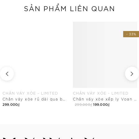
SẢN PHẨM LIÊN QUAN
- 33%
CHÂN VÁY XÒE - LIMITED
CHÂN VÁY XÒE - LIMITED
Chân váy xòe rủ dài qua bắp
Chân váy xòe xếp ly Voan nhật
299.000₫
299.000₫
199.000₫
Mua Ngay
Mua Ngay