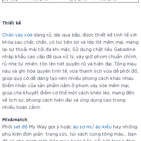
Thiết kế
Chân váy xòe
dáng rủ, dài qua bắp, được thiết kế tinh tế với
khóa sau chắc chắn, có túi tiện lợi và lớp lót mềm mại, mang
lại sự thoải mái tối đa khi mặc. Sử dụng chất liệu Gabadine
nhập khẩu cao cấp đã qua xử lý, váy giữ phom chuẩn chỉnh,
rủ nhẹ tự nhiên, tôn lên nét quyến rũ và hiện đại. Tông màu
nâu và ghi hòa quyện tinh tế, vừa thanh lịch vừa dễ phối đồ,
giúp quý cô dễ dàng tạo nên nhiều phong cách khác nhau.
Điểm nhấn của sản phẩm nằm ở phom váy xòe mềm mại,
giúp che khuyết điểm cơ thể một cách khéo léo, mang đến
vẻ lịch sự, phong cách hiện đại và ứng dụng cao trong
nhiều hoàn cảnh.
Mix&match
:
Phối
set đồ
My Way gợi ý hoặc
áo sơ mi
/
áo kiểu
hay những
phụ kiện đơn giản: trang sức, túi xách cùng tông màu... bạn