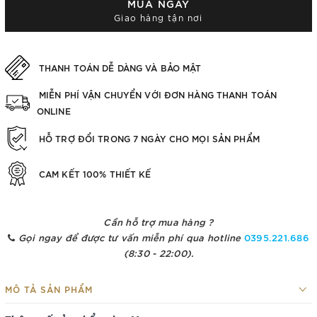
MUA NGAY
Giao hàng tận nơi
THANH TOÁN DỄ DÀNG VÀ BẢO MẬT
MIỄN PHÍ VẬN CHUYỂN VỚI ĐƠN HÀNG THANH TOÁN
ONLINE
HỖ TRỢ ĐỔI TRONG 7 NGÀY CHO MỌI SẢN PHẨM
CAM KẾT 100% THIẾT KẾ
Cần hỗ trợ mua hàng ?
Gọi ngay để được tư vấn miễn phí qua hotline
0395.221.686
(8:30 - 22:00).
MÔ TẢ SẢN PHẨM