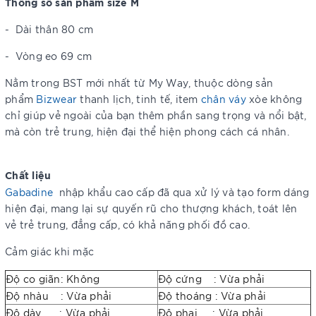
Thông số sản phẩm size M
-
Dài thân 80 cm
-
Vòng eo 69 cm
Nằm trong BST mới nhất từ My Way, thuộc dòng sản
phẩm
Bizwear
thanh lịch, tinh tế, item
chân váy
xòe không
chỉ giúp vẻ ngoài của bạn thêm phần sang trọng và nổi bật,
mà còn trẻ trung, hiện đại thể hiện phong cách cá nhân.
Chất liệu
Gabadine
nhập khẩu cao cấp đã qua xử lý và tạo form dáng
hiện đại, mang lại sự quyến rũ cho thượng khách, toát lên
vẻ trẻ trung, đẳng cấp, có khả năng phối đồ cao.
Cảm giác khi mặc
Độ co giãn: Không
Độ cứng : Vừa phải
Độ nhàu : Vừa phải
Độ thoáng : Vừa phải
Độ dày : Vừa phải
Độ phai : Vừa phải