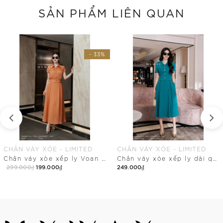
SẢN PHẨM LIÊN QUAN
- 33%
CHÂN VÁY XÒE - LIMITED
CHÂN VÁY XÒE - LIMITED
Chân váy xòe xếp ly Voan nhật
Chân váy xòe xếp ly dài qua bắp
299.000₫
199.000₫
249.000₫
Mua Ngay
Mua Ngay