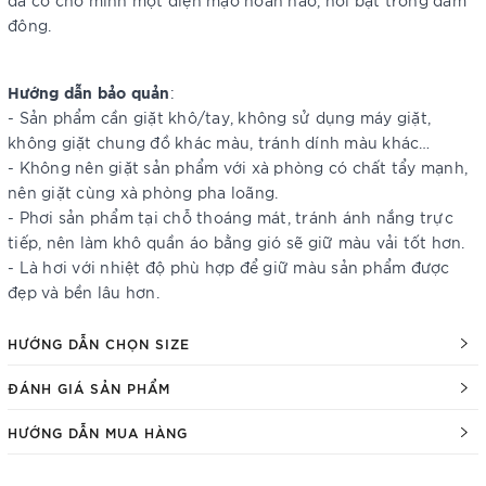
đã có cho mình một diện mạo hoàn hảo, nổi bật trong đám
đông.
Hướng dẫn bảo quản
:
- Sản phẩm cần giặt khô/tay, không sử dụng máy giặt,
không giặt chung đồ khác màu, tránh dính màu khác…
- Không nên giặt sản phẩm với xà phòng có chất tẩy mạnh,
nên giặt cùng xà phòng pha loãng.
- Phơi sản phẩm tại chỗ thoáng mát, tránh ánh nắng trực
tiếp, nên làm khô quần áo bằng gió sẽ giữ màu vải tốt hơn.
- Là hơi với nhiệt độ phù hợp để giữ màu sản phẩm được
đẹp và bền lâu hơn.
HƯỚNG DẪN CHỌN SIZE
ĐÁNH GIÁ SẢN PHẨM
HƯỚNG DẪN MUA HÀNG