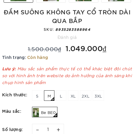
ĐẦM SUÔNG KHÔNG TAY CỔ TRÒN DÀI
QUA BẮP
SKU:
8935283588964
Đánh giá
1.049.000₫
1.500.000₫
Tình trạng:
Còn hàng
Lưu ý:
Màu sắc sản phẩm thực tế có thể khác biệt đôi chút
so với hình ảnh trên website do ảnh hưởng của ánh sáng khi
chụp hình sản phẩm
Kích thước:
S
M
L
XL
2XL
3XL
Màu sắc:
Be BE0
–
+
Số lượng: