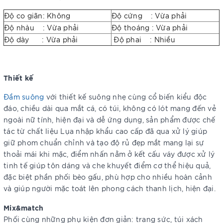
Độ co giãn: Không
Độ cứng : Vừa phải
Độ nhàu : Vừa phải
Độ thoáng : Vừa phải
Độ dày : Vừa phải
Độ phai : Nhiều
Thiết kế
Đầm
suông
với thiết kế suông nhẹ cùng cổ biến kiểu độc
đáo, chiều dài qua mắt cá, có túi, không có lót mang đến vẻ
ngoài nữ tính, hiện đại và dễ ứng dụng, sản phẩm được chế
tác từ chất liệu Lụa nhập khẩu cao cấp đã qua xử lý giúp
giữ phom chuẩn chỉnh và tạo độ rủ đẹp mắt mang lại sự
thoải mái khi mặc, điểm nhấn nằm ở kết cấu váy được xử lý
tinh tế giúp tôn dáng và che khuyết điểm cơ thể hiệu quả,
đặc biệt phần phối bèo gấu, phù hợp cho nhiều hoàn cảnh
và giúp người mặc toát lên phong cách thanh lịch, hiện đại.
Mix&match
Phối cùng những phụ kiện đơn giản: trang sức, túi xách