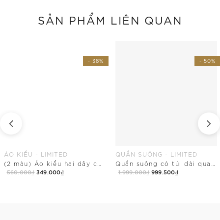
SẢN PHẨM LIÊN QUAN
- 38%
- 50%
ÁO KIỂU - LIMITED
QUẦN SUÔNG - LIMITED
(2 màu) Áo kiểu hai dây cổ vuông dài ngang mông
Quần suông có túi dài qua mắt cá điểm nhấn tầng
560.000₫
349.000₫
1.999.000₫
999.500₫
Mua Ngay
Mua Ngay