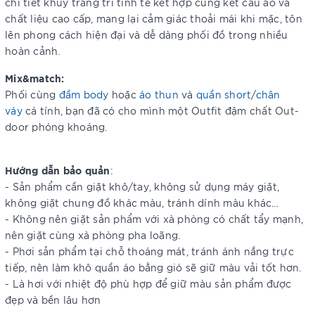
chi tiết khuy trang trí tinh tế kết hợp cùng kết cấu áo và
chất liệu cao cấp, mang lại cảm giác thoải mái khi mặc, tôn
lên phong cách hiện đại và dễ dàng phối đồ trong nhiều
hoàn cảnh.
Mix&match:
Phối cùng
đầm body
hoặc
áo thun
và
quần short
/
chân
váy
cá tính, bạn đã có cho mình một Outfit đậm chất Out-
door phóng khoáng.
Hướng dẫn bảo quản
:
- Sản phẩm cần giặt khô/tay, không sử dụng máy giặt,
không giặt chung đồ khác màu, tránh dính màu khác…
- Không nên giặt sản phẩm với xà phòng có chất tẩy mạnh,
nên giặt cùng xà phòng pha loãng.
- Phơi sản phẩm tại chỗ thoáng mát, tránh ánh nắng trực
tiếp, nên làm khô quần áo bằng gió sẽ giữ màu vải tốt hơn.
- Là hơi với nhiệt độ phù hợp để giữ màu sản phẩm được
đẹp và bền lâu hơn