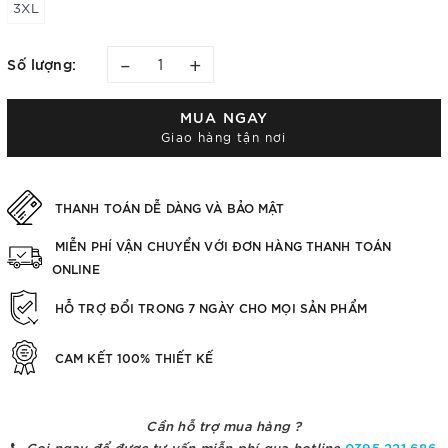
3XL
–
+
Số lượng:
MUA NGAY
Giao hàng tận nơi
THANH TOÁN DỄ DÀNG VÀ BẢO MẬT
MIỄN PHÍ VẬN CHUYỂN VỚI ĐƠN HÀNG THANH TOÁN
ONLINE
HỖ TRỢ ĐỔI TRONG 7 NGÀY CHO MỌI SẢN PHẨM
CAM KẾT 100% THIẾT KẾ
Cần hỗ trợ mua hàng ?
Gọi ngay để được tư vấn miễn phí qua hotline
0395.221.686