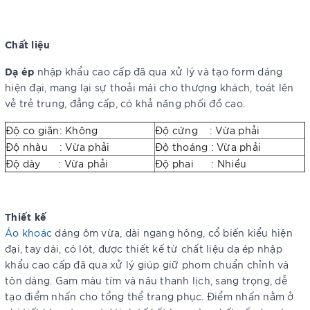
Chất liệu
Dạ ép
nhập khẩu cao cấp đã qua xử lý và tạo form dáng
hiện đại, mang lại sự thoải mái cho thượng khách, toát lên
vẻ trẻ trung, đẳng cấp, có khả năng phối đồ cao.
Độ co giãn: Không
Độ cứng : Vừa phải
Độ nhàu : Vừa phải
Độ thoáng : Vừa phải
Độ dày : Vừa phải
Độ phai : Nhiều
Thiết kế
Áo khoác
dáng ôm vừa, dài ngang hông, cổ biến kiểu hiện
đại, tay dài, có lót, được thiết kế từ chất liệu dạ ép nhập
khẩu cao cấp đã qua xử lý giúp giữ phom chuẩn chỉnh và
tôn dáng. Gam màu tím và nâu thanh lịch, sang trọng, dễ
tạo điểm nhấn cho tổng thể trang phục. Điểm nhấn nằm ở