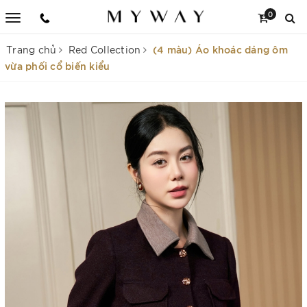
0
(4 màu) Áo khoác dáng ôm
Trang chủ
Red Collection
vừa phối cổ biến kiểu