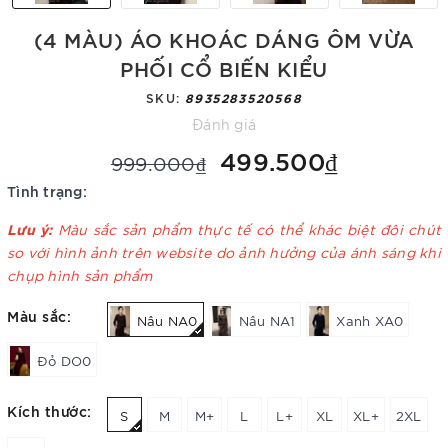
(4 MÀU) ÁO KHOÁC DÁNG ÔM VỪA
PHỐI CỔ BIẾN KIỂU
SKU:
8935283520568
Đánh giá
499.500₫
999.000₫
Tình trạng:
Lưu ý:
Màu sắc sản phẩm thực tế có thể khác biệt đôi chút
so với hình ảnh trên website do ảnh hưởng của ánh sáng khi
chụp hình sản phẩm
Màu sắc:
Nâu NA0
Nâu NA1
Xanh XA0
Đỏ DO0
Kích thước:
S
M
M+
L
L+
XL
XL+
2XL