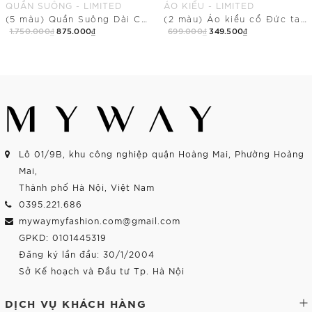
QUẦN SUÔNG - LIMITED
ÁO KIỂU - LIMITED
(5 màu) Quần Suông Dài Cạp Chun Có Túi
(2 màu) Áo kiểu cổ Đức tay ngắn dài ngang mông
1.750.000₫
875.000₫
699.000₫
349.500₫
Mua Ngay
Mua Ngay
Lô 01/9B, khu công nghiệp quận Hoàng Mai, Phường Hoàng
Mai,
Thành phố Hà Nội, Việt Nam
0395.221.686
mywaymyfashion.com@gmail.com
GPKD: 0101445319
Đăng ký lần đầu: 30/1/2004
Sở Kế hoạch và Đầu tư Tp. Hà Nội
DỊCH VỤ KHÁCH HÀNG