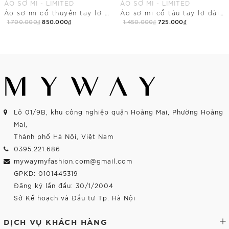
ÁO SƠ MI - LIMITED
ÁO SƠ MI - LIMITED
Áo sơ mi cổ thuyền tay lỡ dài ngang hông
Áo sơ mi cổ tàu tay lỡ dài chùm mông
1.700.000₫
850.000₫
1.450.000₫
725.000₫
Mua Ngay
Mua Ngay
Lô 01/9B, khu công nghiệp quận Hoàng Mai, Phường Hoàng
Mai,
Thành phố Hà Nội, Việt Nam
0395.221.686
mywaymyfashion.com@gmail.com
GPKD: 0101445319
Đăng ký lần đầu: 30/1/2004
Sở Kế hoạch và Đầu tư Tp. Hà Nội
DỊCH VỤ KHÁCH HÀNG