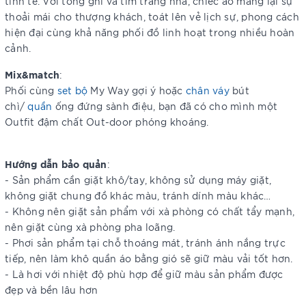
tinh tế. Với tông ghi và tím trang nhã, chiếc áo mang lại sự
thoải mái cho thượng khách, toát lên vẻ lịch sự, phong cách
hiện đại cùng khả năng phối đồ linh hoạt trong nhiều hoàn
cảnh.
Mix&match
:
Phối cùng
set bộ
My Way gợi ý hoặc
chân váy
bút
chì/
quần
ống đứng sành điệu, bạn đã có cho mình một
Outfit đậm chất Out-door phóng khoáng.
Hướng dẫn bảo quản
:
- Sản phẩm cần giặt khô/tay, không sử dụng máy giặt,
không giặt chung đồ khác màu, tránh dính màu khác…
- Không nên giặt sản phẩm với xà phòng có chất tẩy mạnh,
nên giặt cùng xà phòng pha loãng.
- Phơi sản phẩm tại chỗ thoáng mát, tránh ánh nắng trực
tiếp, nên làm khô quần áo bằng gió sẽ giữ màu vải tốt hơn.
- Là hơi với nhiệt độ phù hợp để giữ màu sản phẩm được
đẹp và bền lâu hơn