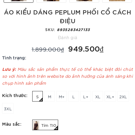
ÁO KIỂU DÁNG PEPLUM PHỐI CỔ CÁCH
ĐIỆU
SKU:
8935283427133
Đánh giá
949.500₫
1.899.000₫
Tình trạng:
Lưu ý:
Màu sắc sản phẩm thực tế có thể khác biệt đôi chút
so với hình ảnh trên website do ảnh hưởng của ánh sáng khi
chụp hình sản phẩm
Kích thước:
S
M
M+
L
L+
XL
XL+
2XL
3XL
Màu sắc:
Tím TI0