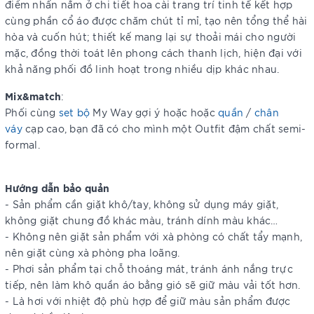
điểm nhấn nằm ở chi tiết hoa cài trang trí tinh tế kết hợp
cùng phần cổ áo được chăm chút tỉ mỉ, tạo nên tổng thể hài
hòa và cuốn hút; thiết kế mang lại sự thoải mái cho người
mặc, đồng thời toát lên phong cách thanh lịch, hiện đại với
khả năng phối đồ linh hoạt trong nhiều dịp khác nhau.
Mix&match
:
Phối cùng
set bộ
My Way gợi ý hoặc hoặc
quần
/
chân
váy
cạp cao, bạn đã có cho mình một Outfit đậm chất semi-
formal.
Hướng dẫn bảo quản
- Sản phẩm cần giặt khô/tay, không sử dụng máy giặt,
không giặt chung đồ khác màu, tránh dính màu khác…
- Không nên giặt sản phẩm với xà phòng có chất tẩy mạnh,
nên giặt cùng xà phòng pha loãng.
- Phơi sản phẩm tại chỗ thoáng mát, tránh ánh nắng trực
tiếp, nên làm khô quần áo bằng gió sẽ giữ màu vải tốt hơn.
- Là hơi với nhiệt độ phù hợp để giữ màu sản phẩm được