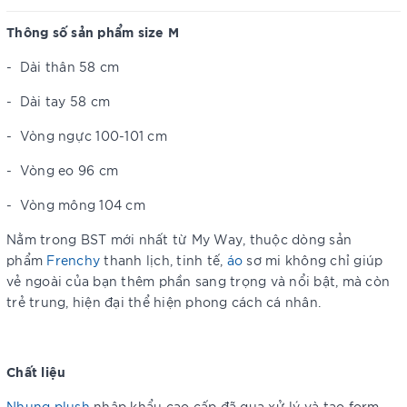
Thông số sản phẩm size M
-
Dài thân 58 cm
-
Dài tay 58 cm
-
Vòng ngực 100-101 cm
-
Vòng eo 96 cm
-
Vòng mông 104 cm
Nằm trong BST mới nhất từ My Way, thuộc dòng sản
phẩm
Frenchy
thanh lịch, tinh tế,
áo
sơ mi không chỉ giúp
vẻ ngoài của bạn thêm phần sang trọng và nổi bật, mà còn
trẻ trung, hiện đại thể hiện phong cách cá nhân.
Chất liệu
Nhung plush
nhập khẩu cao cấp đã qua xử lý và tạo form