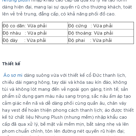
dáng hiện đại, mang lại sự quyến rũ cho thượng khách, toát
lên vẻ trẻ trung, đẳng cấp, có khả năng phối đồ cao.
Độ co dãn: Vừa phải
Độ cứng : Vừa phải
Độ nhàu : Vừa phải
Độ thoáng: Vừa phải
Độ dày : Vừa phải
Độ phai : Vừa phải
Thiết kế
Áo sơ mi
dáng suông vừa với thiết kế cổ Đức thanh lịch,
chiều dài ngang hông, tay dài và khóa sau kín đáo, không
túi và không lót mang đến vẻ ngoài gọn gàng, tinh tế; sản
phẩm sử dụng gam màu nâu sang trọng, sắc nâu ấm áp tạo
cảm giác nền nã và dễ dàng phối cùng quần âu, chân váy
hay vest để hoàn thiện phong cách thanh lịch; áo được thiết
kế từ chất liệu Nhung Plush (nhung mềm) nhập khẩu cao
cấp đã qua xử lý, bề mặt vải mềm mịn, bắt sáng nhẹ và lên
phom chuẩn chỉnh, tôn lên đường nét quyến rũ hiện đại;