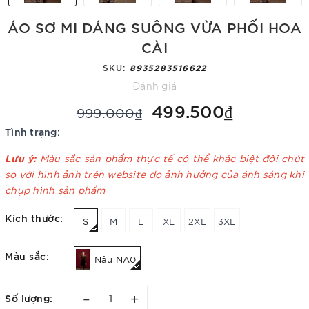
ÁO SƠ MI DÁNG SUÔNG VỪA PHỐI HOA
CÀI
SKU:
8935283516622
Đánh giá
499.500₫
999.000₫
Tình trạng:
Lưu ý:
Màu sắc sản phẩm thực tế có thể khác biệt đôi chút
so với hình ảnh trên website do ảnh hưởng của ánh sáng khi
chụp hình sản phẩm
Kích thước:
S
M
L
XL
2XL
3XL
Màu sắc:
Nâu NA0
–
+
Số lượng: