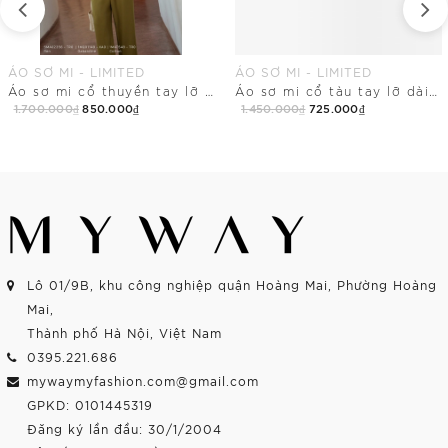
ÁO SƠ MI - LIMITED
ÁO SƠ MI - LIMITED
Áo sơ mi cổ thuyền tay lỡ dài ngang hông
Áo sơ mi cổ tàu tay lỡ dài chùm mông
1.700.000₫
850.000₫
1.450.000₫
725.000₫
Mua Ngay
Mua Ngay
Lô 01/9B, khu công nghiệp quận Hoàng Mai, Phường Hoàng
Mai,
Thành phố Hà Nội, Việt Nam
0395.221.686
mywaymyfashion.com@gmail.com
GPKD: 0101445319
Đăng ký lần đầu: 30/1/2004