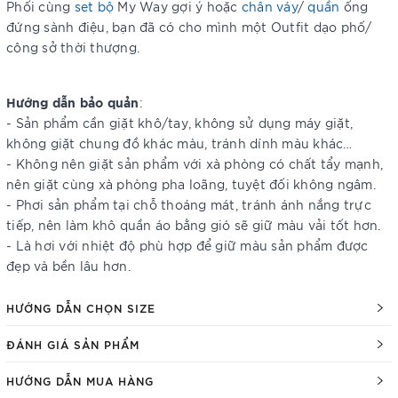
Phối cùng
set bộ
My Way gợi ý hoặc
chân váy
/
quần
ống
đứng sành điệu, bạn đã có cho mình một Outfit dạo phố/
công sở thời thượng.
Hướng dẫn bảo quản
:
- Sản phẩm cần giặt khô/tay, không sử dụng máy giặt,
không giặt chung đồ khác màu, tránh dính màu khác…
- Không nên giặt sản phẩm với xà phòng có chất tẩy mạnh,
nên giặt cùng xà phòng pha loãng, tuyệt đối không ngâm.
- Phơi sản phẩm tại chỗ thoáng mát, tránh ánh nắng trực
tiếp, nên làm khô quần áo bằng gió sẽ giữ màu vải tốt hơn.
- Là hơi với nhiệt độ phù hợp để giữ màu sản phẩm được
đẹp và bền lâu hơn.
HƯỚNG DẪN CHỌN SIZE
ĐÁNH GIÁ SẢN PHẨM
HƯỚNG DẪN MUA HÀNG