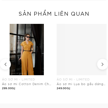
SẢN PHẨM LIÊN QUAN
ÁO SƠ MI - LIMITED
ÁO SƠ MI - LIMITED
Áo sơ mi Cotton Denim Chambray
Áo sơ mi Lụa bo gấu dáng cổ Đức
299.000₫
249.000₫
Mua Ngay
Mua Ngay