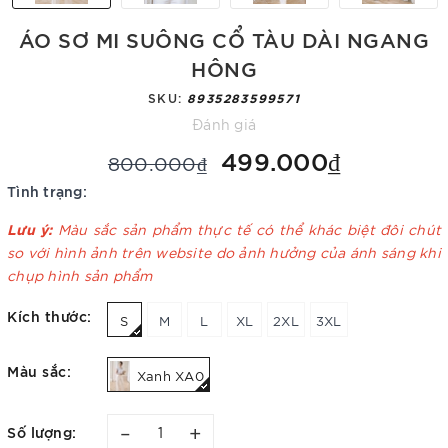
ÁO SƠ MI SUÔNG CỔ TÀU DÀI NGANG
HÔNG
SKU:
8935283599571
Đánh giá
499.000₫
800.000₫
Tình trạng:
Lưu ý:
Màu sắc sản phẩm thực tế có thể khác biệt đôi chút
so với hình ảnh trên website do ảnh hưởng của ánh sáng khi
chụp hình sản phẩm
Kích thước:
S
M
L
XL
2XL
3XL
Màu sắc:
Xanh XA0
–
+
Số lượng: