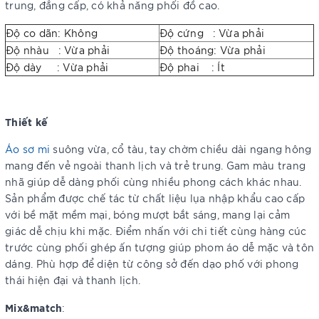
trung, đẳng cấp, có khả năng phối đồ cao.
Độ co dãn: Không
Độ cứng : Vừa phải
Độ nhàu : Vừa phải
Độ thoáng: Vừa phải
Độ dày : Vừa phải
Độ phai : Ít
Thiết kế
Áo sơ mi
suông vừa, cổ tàu, tay chờm chiều dài ngang hông
mang đến vẻ ngoài thanh lịch và trẻ trung. Gam màu trang
nhã giúp dễ dàng phối cùng nhiều phong cách khác nhau.
Sản phẩm được chế tác từ chất liệu lụa nhập khẩu cao cấp
với bề mặt mềm mại, bóng mượt bắt sáng, mang lại cảm
giác dễ chịu khi mặc. Điểm nhấn với chi tiết cùng hàng cúc
trước cùng phối ghép ấn tượng giúp phom áo dễ mặc và tôn
dáng. Phù hợp để diện từ công sở đến dạo phố với phong
thái hiện đại và thanh lịch.
Mix&match
: