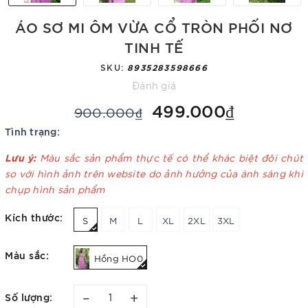
ÁO SƠ MI ÔM VỪA CỔ TRÒN PHỐI NƠ
TINH TẾ
SKU:
8935283598666
Đánh giá
499.000₫
900.000₫
Tình trạng:
Lưu ý:
Màu sắc sản phẩm thực tế có thể khác biệt đôi chút
so với hình ảnh trên website do ảnh hưởng của ánh sáng khi
chụp hình sản phẩm
Kích thước:
S
M
L
XL
2XL
3XL
Màu sắc:
Hồng HO0
–
+
Số lượng: