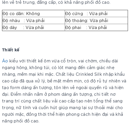
lên vẻ trẻ trung, đẳng cấp, có khả năng phối đồ cao.
Độ co dãn: Không
Độ cứng : Vừa phải
Độ nhàu : Vừa phải
Độ thoáng: Vừa phải
Độ dày : Vừa phải
Độ phai : Vừa phải
Thiết kế
Áo
kiểu với thiết kế ôm vừa cổ tròn, vai chờm, chiều dài
ngang hông, không túi, có lót mang đến cảm giác nhẹ
nhàng, mềm mại khi mặc. Chất liệu Crinkled Silk nhập khẩu
cao cấp đã qua xử lý, bề mặt mềm mịn, có độ rủ tự nhiên và
tạo form dáng ấn tượng, tôn lên vẻ ngoài quyến rũ và hiện
đại. Điểm nhấn nằm ở phom dáng ấn tượng, chi tiết nơ
trang trí cùng chất liệu vải cao cấp tạo nên tổng thể sang
trọng, nữ tính và cuốn hút giúp mang lại sự thoải mái cho
người mặc, đồng thời thể hiện phong cách hiện đại và khả
năng phối đồ cao.