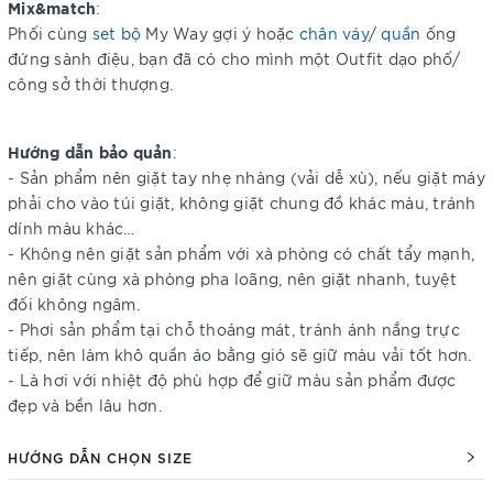
Mix&match
:
Phối cùng
set bộ
My Way gợi ý hoặc
chân váy
/
quần
ống
đứng sành điệu, bạn đã có cho mình một Outfit dạo phố/
công sở thời thượng.
Hướng dẫn bảo quản
:
- Sản phẩm nên giặt tay nhẹ nhàng (vải dễ xù), nếu giặt máy
phải cho vào túi giặt, không giặt chung đồ khác màu, tránh
dính màu khác…
- Không nên giặt sản phẩm với xà phòng có chất tẩy mạnh,
nên giặt cùng xà phòng pha loãng, nên giặt nhanh, tuyệt
đối không ngâm.
- Phơi sản phẩm tại chỗ thoáng mát, tránh ánh nắng trực
tiếp, nên làm khô quần áo bằng gió sẽ giữ màu vải tốt hơn.
- Là hơi với nhiệt độ phù hợp để giữ màu sản phẩm được
đẹp và bền lâu hơn.
HƯỚNG DẪN CHỌN SIZE