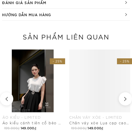
ĐÁNH GIÁ SẢN PHẨM
HƯỚNG DẪN MUA HÀNG
SẢN PHẨM LIÊN QUAN
- 25%
- 25%
ÁO KIỂU - LIMITED
CHÂN VÁY XÒE - LIMITED
Áo kiểu cánh tiên cổ bèo nhún
Chân váy xòe Lụa cạp cao basic
199.000₫
149.000₫
199.000₫
149.000₫