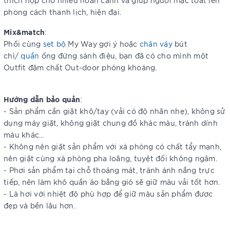
thích hợp cho nhiều hoàn cảnh và giúp người mặc toát lên
phong cách thanh lịch, hiện đại.
Mix&match
:
Phối cùng
set bộ
My Way gợi ý hoặc
chân váy
bút
chì/
quần
ống đứng sành điệu, bạn đã có cho mình một
Outfit đậm chất Out-door phóng khoáng.
Hướng dẫn bảo quản
:
- Sản phẩm cần giặt khô/tay (vải có độ nhăn nhẹ), không sử
dụng máy giặt, không giặt chung đồ khác màu, tránh dính
màu khác…
- Không nên giặt sản phẩm với xà phòng có chất tẩy mạnh,
nên giặt cùng xà phòng pha loãng, tuyệt đối không ngâm.
- Phơi sản phẩm tại chỗ thoáng mát, tránh ánh nắng trực
tiếp, nên làm khô quần áo bằng gió sẽ giữ màu vải tốt hơn.
- Là hơi với nhiệt độ phù hợp để giữ màu sản phẩm được
đẹp và bền lâu hơn.