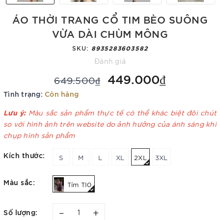
ÁO THỜI TRANG CỔ TIM BÈO SUÔNG
VỪA DÀI CHÙM MÔNG
SKU:
8935283603582
Đánh giá
449.000₫
649.500₫
Tình trạng:
Còn hàng
Lưu ý:
Màu sắc sản phẩm thực tế có thể khác biệt đôi chút
so với hình ảnh trên website do ảnh hưởng của ánh sáng khi
chụp hình sản phẩm
Kích thước:
S
M
L
XL
2XL
3XL
Màu sắc:
Tím TI0
–
+
Số lượng: