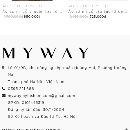
ÁO SƠ MI - LIMITED
ÁO SƠ MI - LIMITED
Áo sơ mi cổ thuyền tay lỡ dài ngang hông
Áo sơ mi cổ tàu tay lỡ dài chùm mông
1.700.000₫
850.000₫
1.450.000₫
725.000₫
Mua Ngay
Mua Ngay
Lô 01/9B, khu công nghiệp quận Hoàng Mai, Phường Hoàng
Mai,
Thành phố Hà Nội, Việt Nam
0395.221.686
mywaymyfashion.com@gmail.com
GPKD: 0101445319
Đăng ký lần đầu: 30/1/2004
Sở Kế hoạch và Đầu tư Tp. Hà Nội
DỊCH VỤ KHÁCH HÀNG