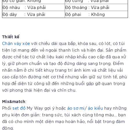
Độ co giãn: Không
Độ cứng : Vừa phải
Độ nhàu : Vừa phải
Độ thoáng : Vừa phải
Độ dày : Vừa phải
Độ phai : Không
Thiết kế
Chân váy xòe
với chiều dài qua bắp, khóa sau, có lót, có túi
tiện lợi mang đến vẻ ngoài thanh lịch và hiện đại. Sản phẩm
được chế tác từ chất liệu kaki nhập khẩu cao cấp đã qua xử
lý, giữ phom chuẩn và tạo độ đứng dáng sang trọng. Điểm
nhấn nằm ở chi tiết khuy trang trí ánh kim và chất liệu vải
cao cấp tôn đường nét cơ thể nhưng vẫn giữ sự tinh tế, phù
hợp để diện từ công sở đến những buổi gặp gỡ quan trọng
với phong thái hiện đại và chỉn chu.
Mix&match
:
Phối
set đồ
My Way gợi ý hoặc
áo sơ mi
/
áo kiểu
hay những
phụ kiện đơn giản: trang sức, túi xách cùng tông màu... bạn
đã có cho mình một diện mạo hoàn hảo, nổi bật trong đám
đông.