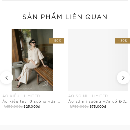
SẢN PHẨM LIÊN QUAN
- 50%
- 50%
ÁO KIỂU - LIMITED
ÁO SƠ MI - LIMITED
Áo kiểu tay lỡ suông vừa cổ Đức không chân dài chùm mông
Áo sơ mi suông vừa cổ Đức tay ngắn có lót
1.650.000₫
825.000₫
1.750.000₫
875.000₫
Mua Ngay
Mua Ngay