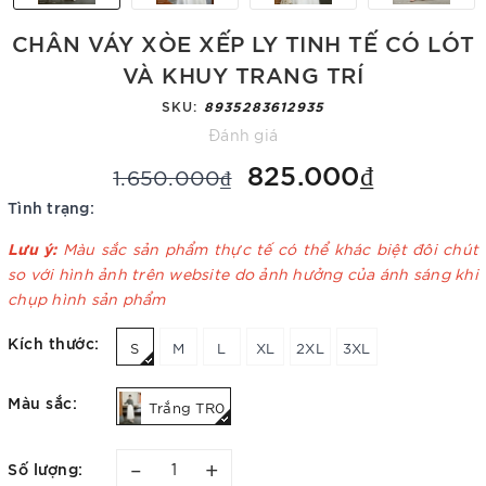
CHÂN VÁY XÒE XẾP LY TINH TẾ CÓ LÓT
VÀ KHUY TRANG TRÍ
SKU:
8935283612935
Đánh giá
825.000₫
1.650.000₫
Tình trạng:
Lưu ý:
Màu sắc sản phẩm thực tế có thể khác biệt đôi chút
so với hình ảnh trên website do ảnh hưởng của ánh sáng khi
chụp hình sản phẩm
Kích thước:
S
M
L
XL
2XL
3XL
Màu sắc:
Trắng TR0
–
+
Số lượng: