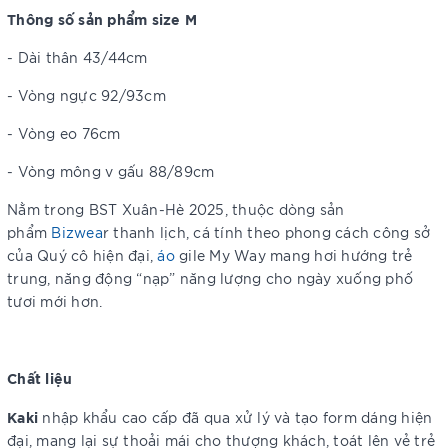
Thông số sản phẩm size M
- Dài thân 43/44cm
- Vòng ngực 92/93cm
- Vòng eo 76cm
- Vòng mông v gấu 88/89cm
Nằm trong BST Xuân-Hè 2025, thuộc dòng sản
phẩm
Bizwea
r thanh lịch, cá tính theo phong cách công sở
của Quý cô hiện đại,
áo
gile My Way mang hơi hướng trẻ
trung, năng động “nạp” năng lượng cho ngày xuống phố
tươi mới hơn.
Chất liệu
Kaki
nhập khẩu cao cấp đã qua xử lý và tạo form dáng hiện
đại, mang lại sự thoải mái cho thượng khách, toát lên vẻ trẻ