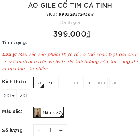
ÁO GILE CỔ TIM CÁ TÍNH
SKU:
8935283124568
Đánh giá
399.000₫
Tình trạng:
Lưu ý:
Màu sắc sản phẩm thực tế có thể khác biệt đôi chút
so với hình ảnh trên website do ảnh hưởng của ánh sáng khi
chụp hình sản phẩm
Kích thước:
S+
M+
L
L+
XL
XL+
2XL
2XL+
3XL
Màu sắc:
Nâu NA0
–
+
Số lượng: