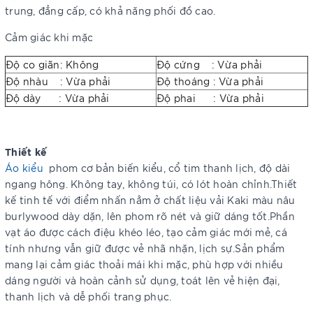
trung, đẳng cấp, có khả năng phối đồ cao.
Cảm giác khi mặc
Độ co giãn: Không
Độ cứng : Vừa phải
Độ nhàu : Vừa phải
Độ thoáng : Vừa phải
Độ dày : Vừa phải
Độ phai : Vừa phải
Thiết kế
Áo kiểu
phom cơ bản biến kiểu, cổ tim thanh lịch, độ dài
ngang hông. Không tay, không túi, có lót hoàn chỉnh.Thiết
kế tinh tế với điểm nhấn nằm ở chất liệu vải Kaki màu nâu
burlywood dày dặn, lên phom rõ nét và giữ dáng tốt.Phần
vạt áo được cách điệu khéo léo, tạo cảm giác mới mẻ, cá
tính nhưng vẫn giữ được vẻ nhã nhặn, lịch sự.Sản phẩm
mang lại cảm giác thoải mái khi mặc, phù hợp với nhiều
dáng người và hoàn cảnh sử dụng, toát lên vẻ hiện đại,
thanh lịch và dễ phối trang phục.