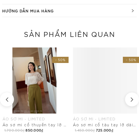
HƯỚNG DẪN MUA HÀNG
SẢN PHẨM LIÊN QUAN
- 50%
- 50%
ÁO SƠ MI - LIMITED
ÁO SƠ MI - LIMITED
Áo sơ mi cổ thuyền tay lỡ dài ngang hông
Áo sơ mi cổ tàu tay lỡ dài chùm mông
1.700.000₫
850.000₫
1.450.000₫
725.000₫