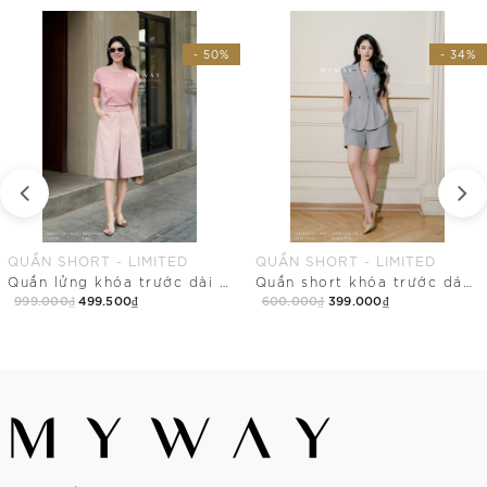
- 50%
- 34%
QUẦN SHORT - LIMITED
QUẦN SHORT - LIMITED
Quần lửng khóa trước dài trên gối
Quần short khóa trước dáng A nhẹ dài trên gối
999.000₫
499.500₫
600.000₫
399.000₫
Mua Ngay
Mua Ngay