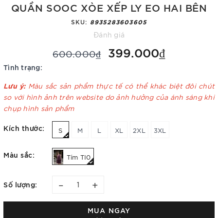
QUẦN SOOC XÒE XẾP LY EO HAI BÊN
SKU:
8935283603605
Đánh giá
399.000₫
600.000₫
Tình trạng:
Lưu ý:
Màu sắc sản phẩm thực tế có thể khác biệt đôi chút
so với hình ảnh trên website do ảnh hưởng của ánh sáng khi
chụp hình sản phẩm
Kích thước:
S
M
L
XL
2XL
3XL
Màu sắc:
Tím TI0
–
+
Số lượng:
MUA NGAY