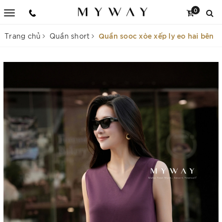
0
Quần sooc xòe xếp ly eo hai bên
Trang chủ
Quần short