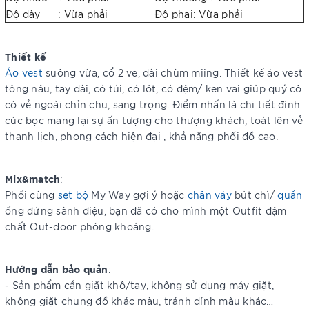
Độ dày : Vừa phải
Độ phai: Vừa phải
Thiết kế
Áo vest
suông vừa, cổ 2 ve, dài chùm miing. Thiết kế áo vest
tông nâu, tay dài, có túi, có lót, có đệm/ ken vai giúp quý cô
có vẻ ngoài chỉn chu, sang trọng. Điểm nhấn là chi tiết đính
cúc bọc mang lại sự ấn tượng cho thượng khách, toát lên vẻ
thanh lịch, phong cách hiện đại , khả năng phối đồ cao.
Mix&match
:
Phối cùng
set bộ
My Way gợi ý hoặc
chân váy
bút chì/
quần
ống đứng sành điệu, bạn đã có cho mình một Outfit đậm
chất Out-door phóng khoáng.
Hướng dẫn bảo quản
:
- Sản phẩm cần giặt khô/tay, không sử dụng máy giặt,
không giặt chung đồ khác màu, tránh dính màu khác…