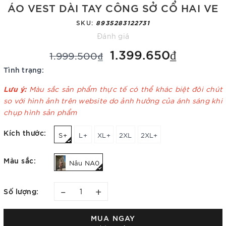
ÁO VEST DÀI TAY CÔNG SỞ CỔ HAI VE
SKU:
8935283122731
Đánh giá
1.399.650₫
1.999.500₫
Tình trạng:
Lưu ý:
Màu sắc sản phẩm thực tế có thể khác biệt đôi chút
so với hình ảnh trên website do ảnh hưởng của ánh sáng khi
chụp hình sản phẩm
Kích thước:
S+
L+
XL+
2XL
2XL+
Màu sắc:
Nâu NA0
–
+
Số lượng:
MUA NGAY