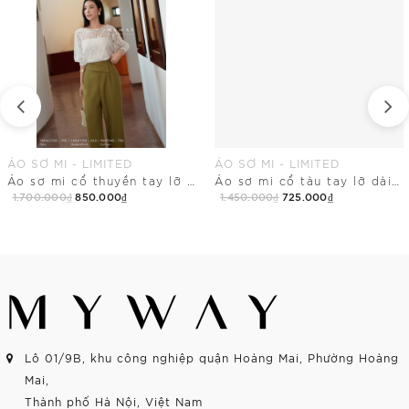
ÁO SƠ MI - LIMITED
ÁO SƠ MI - LIMITED
Áo sơ mi cổ thuyền tay lỡ dài ngang hông
Áo sơ mi cổ tàu tay lỡ dài chùm mông
1.700.000₫
850.000₫
1.450.000₫
725.000₫
Mua Ngay
Mua Ngay
Lô 01/9B, khu công nghiệp quận Hoàng Mai, Phường Hoàng
Mai,
Thành phố Hà Nội, Việt Nam