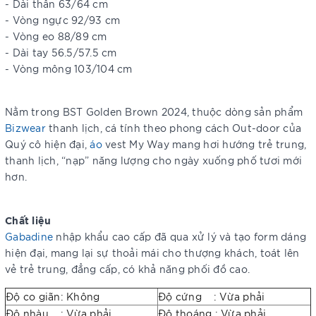
- Dài thân 63/64 cm
- Vòng ngực 92/93 cm
- Vòng eo 88/89 cm
- Dài tay 56.5/57.5 cm
- Vòng mông 103/104 cm
Nằm trong BST Golden Brown 2024, thuộc dòng sản phẩm
Bizwear
thanh lịch, cá tính theo phong cách Out-door của
Quý cô hiện đại,
áo
vest My Way mang hơi hướng trẻ trung,
thanh lịch, “nạp” năng lượng cho ngày xuống phố tươi mới
hơn.
Chất liệu
Gabadine
nhập khẩu cao cấp đã qua xử lý và tạo form dáng
hiện đại, mang lại sự thoải mái cho thượng khách, toát lên
vẻ trẻ trung, đẳng cấp, có khả năng phối đồ cao.
Độ co giãn: Không
Độ cứng : Vừa phải
Độ nhàu : Vừa phải
Độ thoáng : Vừa phải