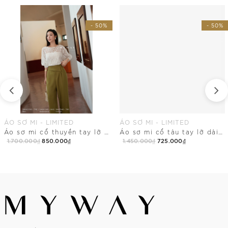
- 50%
- 50%
ÁO SƠ MI - LIMITED
ÁO SƠ MI - LIMITED
Áo sơ mi cổ thuyền tay lỡ dài ngang hông
Áo sơ mi cổ tàu tay lỡ dài chùm mông
1.700.000₫
850.000₫
1.450.000₫
725.000₫
Mua Ngay
Mua Ngay