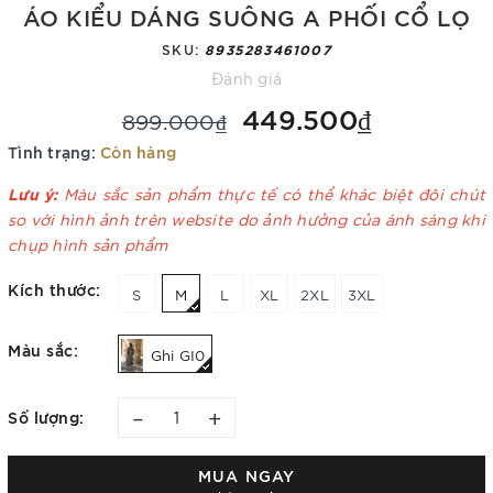
ÁO KIỂU DÁNG SUÔNG A PHỐI CỔ LỌ
SKU:
8935283461007
Đánh giá
449.500₫
899.000₫
Tình trạng:
Còn hàng
Lưu ý:
Màu sắc sản phẩm thực tế có thể khác biệt đôi chút
so với hình ảnh trên website do ảnh hưởng của ánh sáng khi
chụp hình sản phẩm
Kích thước:
S
M
L
XL
2XL
3XL
Màu sắc:
Ghi GI0
–
+
Số lượng:
MUA NGAY