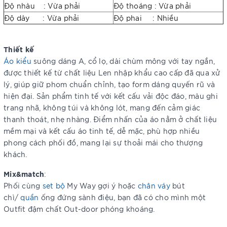
Độ nhàu : Vừa phải
Độ thoáng : Vừa phải
Độ dày : Vừa phải
Độ phai : Nhiều
Thiết kế
Áo kiểu
suông dáng A, cổ lọ, dài chùm mông với tay ngắn,
được thiết kế từ chất liệu Len nhập khẩu cao cấp đã qua xử
lý, giúp giữ phom chuẩn chỉnh, tạo form dáng quyến rũ và
hiện đại. Sản phẩm tinh tế với kết cấu vải độc đáo, màu ghi
trang nhã, không túi và không lót, mang đến cảm giác
thanh thoát, nhẹ nhàng. Điểm nhấn của áo nằm ở chất liệu
mềm mại và kết cấu áo tinh tế, dễ mặc, phù hợp nhiều
phong cách phối đồ, mang lại sự thoải mái cho thượng
khách.
Mix&match
:
Phối cùng
set bộ
My Way gợi ý hoặc
chân váy
bút
chì/
quần
ống đứng sành điệu, bạn đã có cho mình một
Outfit đậm chất Out-door phóng khoáng.