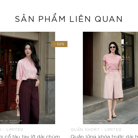
SẢN PHẨM LIÊN QUAN
- 50%
 - LIMITED
QUẦN SHORT - LIMITED
Áo sơ mi cổ tàu tay lỡ dài chùm mông
Quần lửng khóa trước dài t