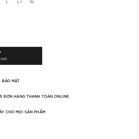
L
L+
XL
Y
 nơi
À BẢO MẬT
ỚI ĐƠN HÀNG THANH TOÁN ONLINE
ÀY CHO MỌI SẢN PHẨM