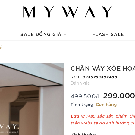
SALE ĐỒNG GIÁ
FLASH SALE
ẻ
CHÂN VÁY XÒE HỌA
SKU:
8935283392400
Đánh giá
299.000
499.500₫
Tình trạng:
Còn hàng
Lưu ý:
Màu sắc sản phẩm thự
trên website do ảnh hưởng c
Kích thước: