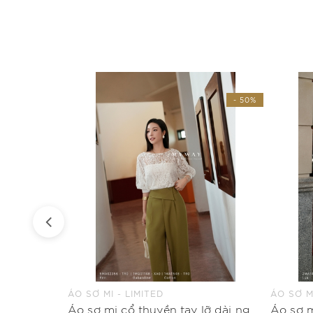
- 50%
- 50%
ÁO SƠ MI - LIMITED
ÁO SƠ MI
Quần baggy khóa trước có túi dài ngang mắt cá
Áo sơ mi cổ thuyền tay lỡ dài ngang hông