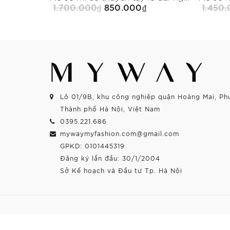
1.700.000₫
850.000₫
1.450
Mua Ngay
Lô 01/9B, khu công nghiệp quận Hoàng Mai, Ph
Thành phố Hà Nội, Việt Nam
0395.221.686
mywaymyfashion.com@gmail.com
GPKD: 0101445319
Đăng ký lần đầu: 30/1/2004
Sở Kế hoạch và Đầu tư Tp. Hà Nội