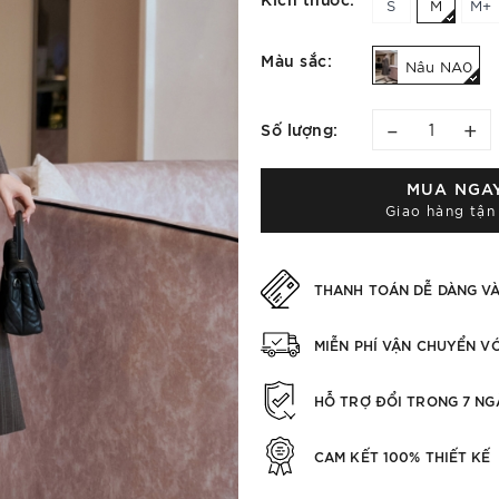
S
M
M+
Màu sắc:
Nâu NA0
–
+
Số lượng:
MUA NGA
Giao hàng tận
THANH TOÁN DỄ DÀNG V
MIỄN PHÍ VẬN CHUYỂN V
HỖ TRỢ ĐỔI TRONG 7 NG
CAM KẾT 100% THIẾT KẾ