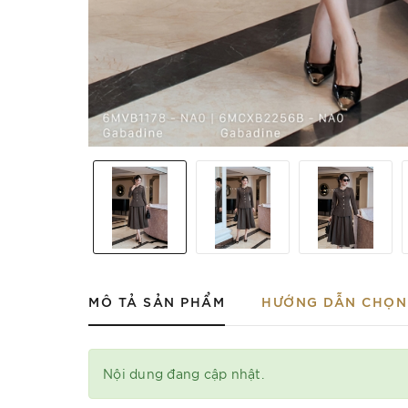
MÔ TẢ SẢN PHẨM
HƯỚNG DẪN CHỌN 
Nội dung đang cập nhật.