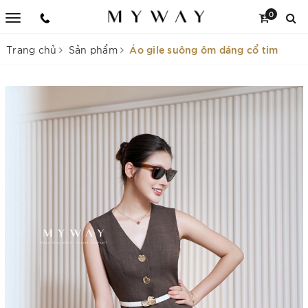
0
Áo gile suông ôm dáng cổ tim
Trang chủ
Sản phẩm