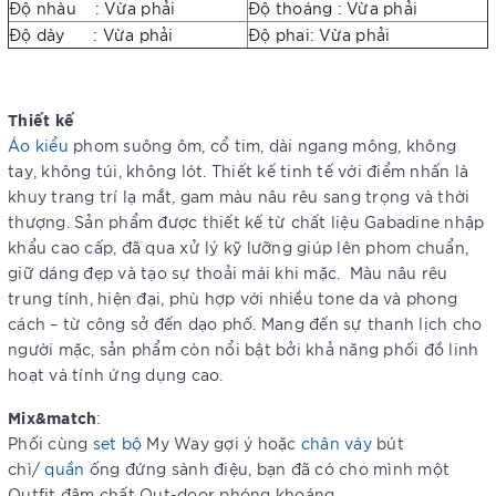
Độ nhàu : Vừa phải
Độ thoáng : Vừa phải
Độ dày : Vừa phải
Độ phai: Vừa phải
Thiết kế
Áo kiểu
phom suông ôm, cổ tim, dài ngang mông, không
tay, không túi, không lót. Thiết kế tinh tế với điểm nhấn là
khuy trang trí lạ mắt, gam màu nâu rêu sang trọng và thời
thượng. Sản phẩm được thiết kế từ chất liệu Gabadine nhập
khẩu cao cấp, đã qua xử lý kỹ lưỡng giúp lên phom chuẩn,
giữ dáng đẹp và tạo sự thoải mái khi mặc. Màu nâu rêu
trung tính, hiện đại, phù hợp với nhiều tone da và phong
cách – từ công sở đến dạo phố. Mang đến sự thanh lịch cho
người mặc, sản phẩm còn nổi bật bởi khả năng phối đồ linh
hoạt và tính ứng dụng cao.
Mix&match
:
Phối cùng
set bộ
My Way gợi ý hoặc
chân váy
bút
chì/
quần
ống đứng sành điệu, bạn đã có cho mình một
Outfit đậm chất Out-door phóng khoáng.