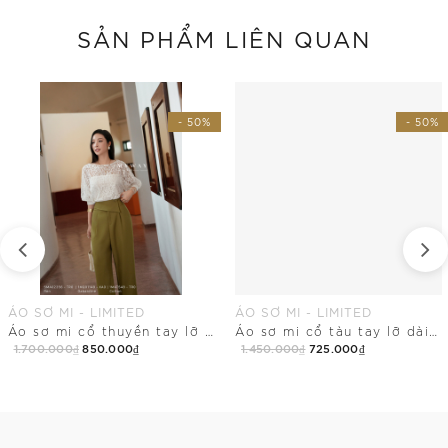
SẢN PHẨM LIÊN QUAN
- 50%
- 50%
ÁO SƠ MI - LIMITED
ÁO SƠ MI - LIMITED
Áo sơ mi cổ thuyền tay lỡ dài ngang hông
Áo sơ mi cổ tàu tay lỡ dài chùm mông
1.700.000₫
850.000₫
1.450.000₫
725.000₫
Mua Ngay
Mua Ngay