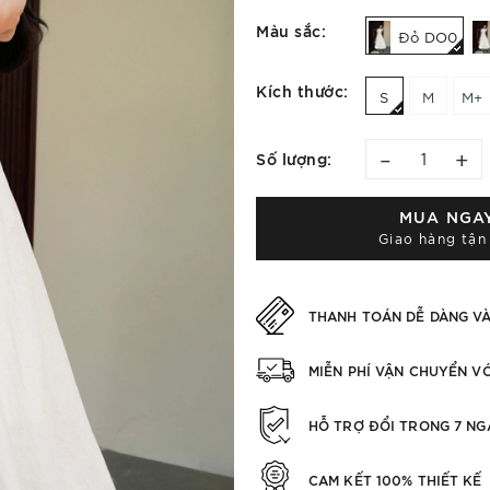
Màu sắc:
Đỏ DO0
Kích thước:
S
M
M+
–
+
Số lượng:
MUA NGA
Giao hàng tận
THANH TOÁN DỄ DÀNG V
MIỄN PHÍ VẬN CHUYỂN V
HỖ TRỢ ĐỔI TRONG 7 NG
CAM KẾT 100% THIẾT KẾ