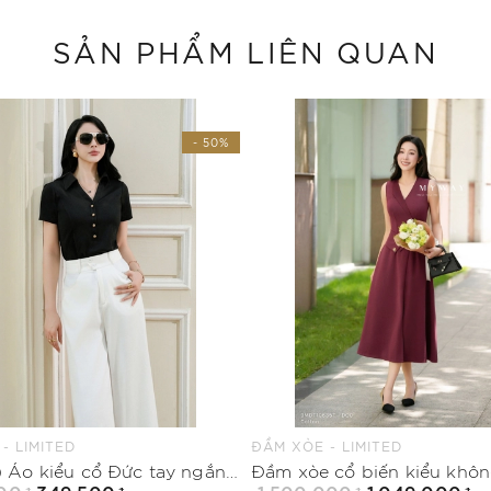
SẢN PHẨM LIÊN QUAN
- 50%
 - LIMITED
ĐẦM XÒE - LIMITED
(2 màu) Áo kiểu cổ Đức tay ngắn dài ngang mông