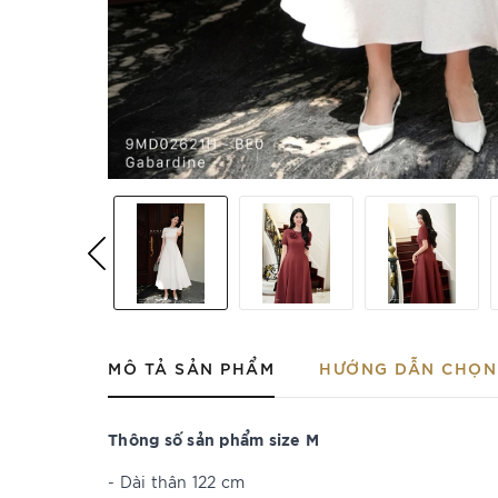
MÔ TẢ SẢN PHẨM
HƯỚNG DẪN CHỌN 
Thông số sản phẩm size M
- Dài thân 122 cm