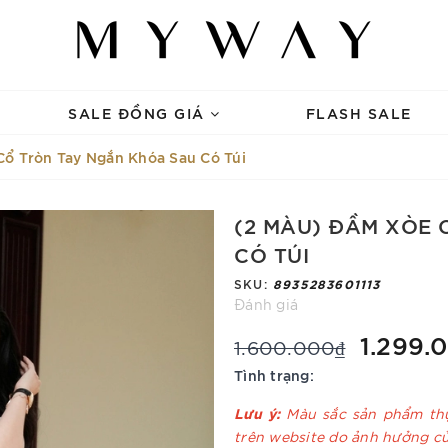
SALE ĐỒNG GIÁ
FLASH SALE
ổ Tròn Tay Ngắn Khóa Sau Có Túi
(2 MÀU) ĐẦM XÒE 
CÓ TÚI
SKU:
8935283601113
Đánh giá
1.299.
1.600.000₫
Tình trạng:
Lưu ý:
Màu sắc sản phẩm thự
trên website do ảnh hưởng c