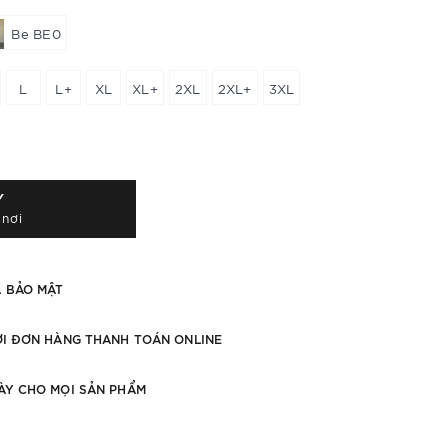
Be BE0
L
L+
XL
XL+
2XL
2XL+
3XL
Y
 nơi
À BẢO MẬT
ỚI ĐƠN HÀNG THANH TOÁN ONLINE
ÀY CHO MỌI SẢN PHẨM