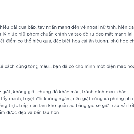
 chiều dài qua bắp, tay ngắn mang đến vẻ ngoài nữ tính, hiện 
ử lý giúp giữ phom chuẩn chỉnh và tạo độ rủ đẹp mắt mang lại
yết điểm cơ thể hiệu quả, đặc biệt hoa cài ấn tượng, phù hợp 
túi xách cùng tông màu... bạn đã có cho mình một diện mạo ho
y giặt, không giặt chung đồ khác màu, tránh dính màu khác…
 tẩy mạnh, tuyệt đối không ngâm, nên giặt cùng xà phòng pha
ắng trực tiếp, nên làm khô quần áo bằng gió sẽ giữ màu vải tố
ẩm được đẹp và bền lâu hơn.