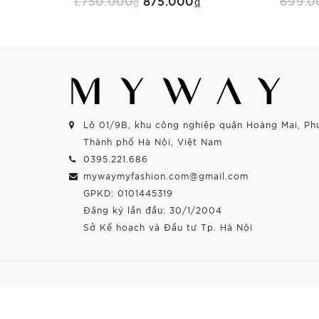
1.750.000₫
875.000₫
699.0
Mua Ngay
Lô 01/9B, khu công nghiệp quận Hoàng Mai, Ph
Thành phố Hà Nội, Việt Nam
0395.221.686
mywaymyfashion.com@gmail.com
GPKD: 0101445319
Đăng ký lần đầu: 30/1/2004
Sở Kế hoạch và Đầu tư Tp. Hà Nội