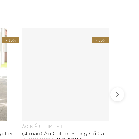
- 30%
- 50%
ÁO KIỂU - LIMITED
ÁO COTTON 
Đầm xòe cổ biến kiểu không tay trang trí khuy
(4 màu) Áo Cotton Suông Cổ Cách Điệu Dài Ngang Hông