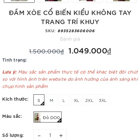
ĐẦM XÒE CỔ BIẾN KIỂU KHÔNG TAY
TRANG TRÍ KHUY
SKU:
8935283608006
Đánh giá
1.049.000₫
1.500.000₫
Tình trạng:
Lưu ý:
Màu sắc sản phẩm thực tế có thể khác biệt đôi chút
so với hình ảnh trên website do ảnh hưởng của ánh sáng khi
chụp hình sản phẩm
Kích thước:
S
M
L
XL
2XL
3XL
Màu sắc:
Đỏ DO0
–
+
Số lượng: