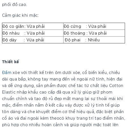
phối đồ cao.
Cảm giác khi mặc:
Độ co giãn: Vừa phải
Độ cứng : Vừa phải
Độ nhàu : Vừa phải
Độ thoáng : Vừa phải
Độ dày : Vừa phải
Độ phai : Nhiều
Thiết kế
Đầm
xòe với thiết kế trên ôm dưới xòe, cổ biến kiểu, chiều
dài qua bắp, không tay mang đến vẻ ngoài nữ tính, hiện đại
và dễ ứng dụng, sản phẩm được chế tác từ chất liệu Cotton
Elastic nhập khẩu cao cấp đã qua xử lý giúp giữ phom
chuẩn chỉnh và tạo độ rủ đẹp mắt mang lại sự thoải mái khi
mặc, điểm nhấn nằm ở kết cấu váy được xử lý tinh tế giúp
tôn dáng và che khuyết điểm cơ thể hiệu quả, đặc biệt phần
cổ áo và đai ngoài kèm theocó khuy trang trí tạo điểm nhấn,
phù hợp cho nhiều hoàn cảnh và giúp người mặc toát lên