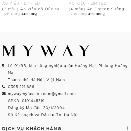
ÁO KIỂU - LIMITED
ÁO KIỂU - LIMITED
(2 màu) Áo kiểu cổ Đức tay ngắn dài ngang mông
(4 màu) Áo Cotton Suông Cổ Cách Điệu Dài Ngang Hông
699.000₫
349.500₫
700.000₫
499.000₫
Mua Ngay
Mua Ngay
Lô 01/9B, khu công nghiệp quận Hoàng Mai, Phường Hoàng
Mai,
Thành phố Hà Nội, Việt Nam
0395.221.686
mywaymyfashion.com@gmail.com
GPKD: 0101445319
Đăng ký lần đầu: 30/1/2004
Sở Kế hoạch và Đầu tư Tp. Hà Nội
DỊCH VỤ KHÁCH HÀNG