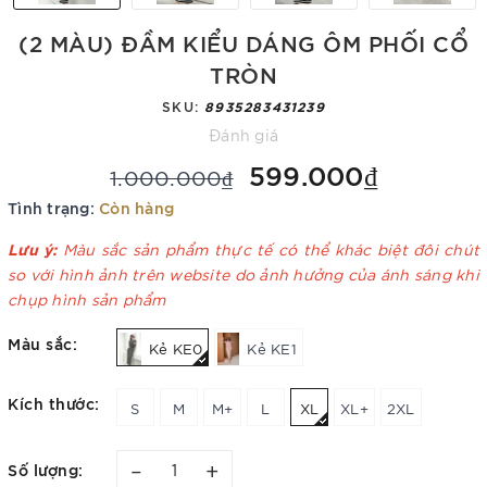
(2 MÀU) ĐẦM KIỂU DÁNG ÔM PHỐI CỔ
TRÒN
SKU:
8935283431239
Đánh giá
599.000₫
1.000.000₫
Tình trạng:
Còn hàng
Lưu ý:
Màu sắc sản phẩm thực tế có thể khác biệt đôi chút
so với hình ảnh trên website do ảnh hưởng của ánh sáng khi
chụp hình sản phẩm
Màu sắc:
Kẻ KE0
Kẻ KE1
Kích thước:
S
M
M+
L
XL
XL+
2XL
–
+
Số lượng: