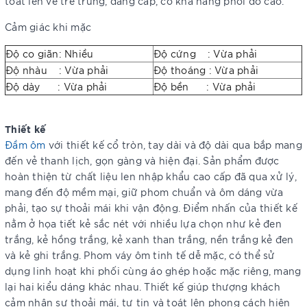
toát lên vẻ trẻ trung, đẳng cấp, có khả năng phối đồ cao.
Cảm giác khi mặc
Độ co giãn: Nhiều
Độ cứng : Vừa phải
Độ nhàu : Vừa phải
Độ thoáng : Vừa phải
Độ dày : Vừa phải
Độ bền : Vừa phải
Thiết kế
Đầm ôm
với thiết kế cổ tròn, tay dài và độ dài qua bắp mang
đến vẻ thanh lịch, gọn gàng và hiện đại. Sản phẩm được
hoàn thiện từ chất liệu len nhập khẩu cao cấp đã qua xử lý,
mang đến độ mềm mại, giữ phom chuẩn và ôm dáng vừa
phải, tạo sự thoải mái khi vận động. Điểm nhấn của thiết kế
nằm ở họa tiết kẻ sắc nét với nhiều lựa chọn như kẻ đen
trắng, kẻ hồng trắng, kẻ xanh than trắng, nền trắng kẻ đen
và kẻ ghi trắng. Phom váy ôm tinh tế dễ mặc, có thể sử
dụng linh hoạt khi phối cùng áo ghép hoặc mặc riêng, mang
lại hai kiểu dáng khác nhau. Thiết kế giúp thượng khách
cảm nhận sự thoải mái, tự tin và toát lên phong cách hiện