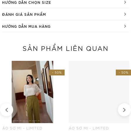
HƯỚNG DẪN CHỌN SIZE
ĐÁNH GIÁ SẢN PHẨM
HƯỚNG DẪN MUA HÀNG
SẢN PHẨM LIÊN QUAN
- 50%
- 50%
ÁO SƠ MI - LIMITED
ÁO SƠ MI - LIMITED