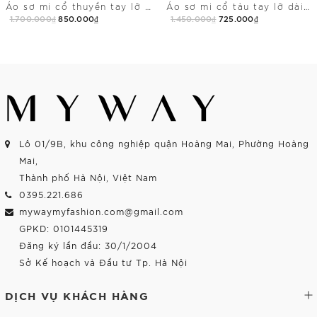
Áo sơ mi cổ thuyền tay lỡ dài ngang hông
Áo sơ mi cổ tàu tay lỡ dài chùm mông
1.700.000₫
850.000₫
1.450.000₫
725.000₫
Mua Ngay
Mua Ngay
Lô 01/9B, khu công nghiệp quận Hoàng Mai, Phường Hoàng
Mai,
Thành phố Hà Nội, Việt Nam
0395.221.686
mywaymyfashion.com@gmail.com
GPKD: 0101445319
Đăng ký lần đầu: 30/1/2004
Sở Kế hoạch và Đầu tư Tp. Hà Nội
DỊCH VỤ KHÁCH HÀNG