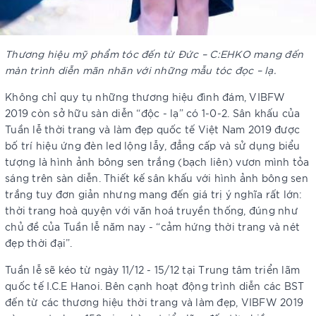
Thương hiệu mỹ phẩm tóc đến từ Đức – C:EHKO mang đến
màn trình diễn mãn nhãn với những mẫu tóc đọc – lạ.
Không chỉ quy tụ những thương hiệu đình đám, VIBFW
2019 còn sở hữu sàn diễn “độc - lạ” có 1-0-2. Sân khấu của
Tuần lễ thời trang và làm đẹp quốc tế Việt Nam 2019 được
bố trí hiệu ứng đèn led lộng lẫy, đẳng cấp và sử dụng biểu
tượng là hình ảnh bông sen trắng (bạch liên) vươn mình tỏa
sáng trên sàn diễn. Thiết kế sân khấu với hình ảnh bông sen
trắng tuy đơn giản nhưng mang đến giá trị ý nghĩa rất lớn:
thời trang hoà quyện với văn hoá truyền thống, đúng như
chủ đề của Tuần lễ năm nay - “cảm hứng thời trang và nét
đẹp thời đại”.
Tuần lễ sẽ kéo từ ngày 11/12 - 15/12 tại Trung tâm triển lãm
quốc tế I.C.E Hanoi. Bên cạnh hoạt động trình diễn các BST
đến từ các thương hiệu thời trang và làm đẹp, VIBFW 2019