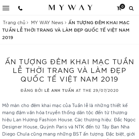
0
ẤN TƯỢNG ĐÊM KHAI MẠC
Trang chủ
MY WAY News
TUẦN LỄ THỜI TRANG VÀ LÀM ĐẸP QUỐC TẾ VIỆT NAM
2019
ẤN TƯỢNG ĐÊM KHAI MẠC TUẦN
LỄ THỜI TRANG VÀ LÀM ĐẸP
QUỐC TẾ VIỆT NAM 2019
ĐĂNG BỞI
LÊ ANH TUẤN
AT THE 29/07/2020
Mở màn cho đêm khai mạc của Tuần lễ là những thiết kế
mang đậm văn hóa truyền thống dân tộc đến từ thương
hiệu Lan Hương Fashion House. Các thương hiệu: Đắc Ngọc
Designer House, Quỳnh Paris và NTK đến từ Tây Ban Nha
Diego Chula cũng mang những BST ấn tượng. Đặc biệt, giới