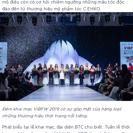
mộ điệu còn có cơ hội chiêm ngưỡng những mẫu tóc độc
đáo đến từ thương hiệu mỹ phẩm tóc C:EHKO.
Đêm khai mạc VIBFW 2019 có sự góp mặt của hàng loạt
những thương hiệu thời trang nổi tiếng.
Phát biểu tại lễ khai mạc, đại diện BTC cho biết: Tuần lễ thời