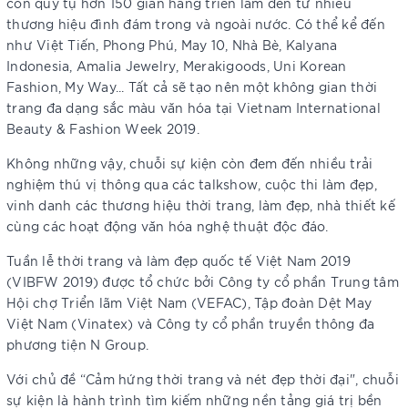
còn quy tụ hơn 150 gian hàng triển lãm đến từ nhiều
thương hiệu đình đám trong và ngoài nước. Có thể kể đến
như Việt Tiến, Phong Phú, May 10, Nhà Bè, Kalyana
Indonesia, Amalia Jewelry, Merakigoods, Uni Korean
Fashion, My Way... Tất cả sẽ tạo nên một không gian thời
trang đa dạng sắc màu văn hóa tại Vietnam International
Beauty & Fashion Week 2019.
Không những vậy, chuỗi sự kiện còn đem đến nhiều trải
nghiệm thú vị thông qua các talkshow, cuộc thi làm đẹp,
vinh danh các thương hiệu thời trang, làm đẹp, nhà thiết kế
cùng các hoạt động văn hóa nghệ thuật độc đáo.
Tuần lễ thời trang và làm đẹp quốc tế Việt Nam 2019
(VIBFW 2019) được tổ chức bởi Công ty cổ phần Trung tâm
Hội chợ Triển lãm Việt Nam (VEFAC), Tập đoàn Dệt May
Việt Nam (Vinatex) và Công ty cổ phần truyền thông đa
phương tiện N Group.
Với chủ đề “Cảm hứng thời trang và nét đẹp thời đại", chuỗi
sự kiện là hành trình tìm kiếm những nền tảng giá trị bền