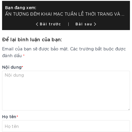
Bạn đang xem:
ẤN TƯỢNG ĐÊM KHAI MẠC TUẦN LỄ THỜI TRANG VÀ LÀM ĐẸP QUỐC TẾ VIỆT NAM 2019
Bài trước
Bài sau
Để lại bình luận của bạn:
Email của bạn sẽ được bảo mật. Các trường bắt buộc được
đánh dấu
*
Nội dung
*
Họ tên
*