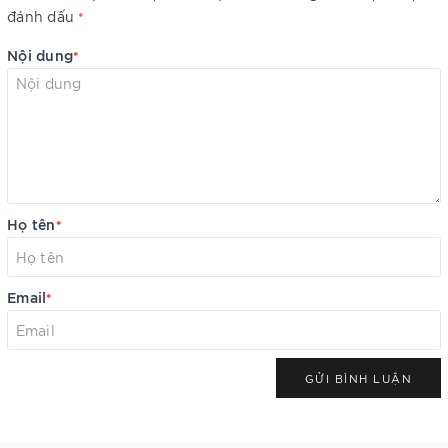
đánh dấu
*
Nội dung
*
Họ tên
*
Email
*
GỬI BÌNH LUẬN