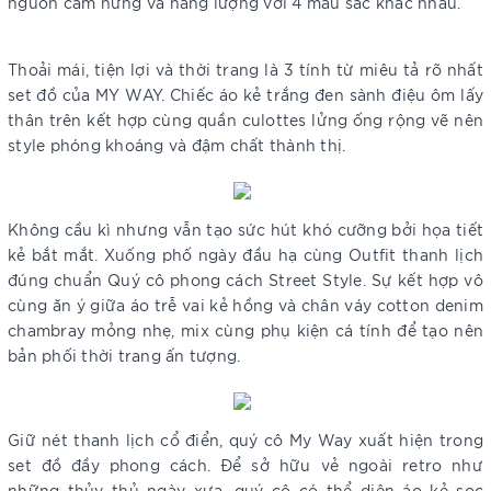
nguồn cảm hứng và năng lượng với 4 màu sắc khác nhau.
Thoải mái, tiện lợi và thời trang là 3 tính từ miêu tả rõ nhất
set đồ của MY WAY. Chiếc áo kẻ trắng đen sành điệu ôm lấy
thân trên kết hợp cùng quần culottes lửng ống rộng vẽ nên
style phóng khoáng và đậm chất thành thị.
Không cầu kì nhưng vẫn tạo sức hút khó cưỡng bởi họa tiết
kẻ bắt mắt. Xuống phố ngày đầu hạ cùng Outfit thanh lịch
đúng chuẩn Quý cô phong cách Street Style. Sự kết hợp vô
cùng ăn ý giữa áo trễ vai kẻ hồng và chân váy cotton denim
chambray mỏng nhẹ, mix cùng phụ kiện cá tính để tạo nên
bản phối thời trang ấn tượng.
Giữ nét thanh lịch cổ điển, quý cô My Way xuất hiện trong
set đồ đầy phong cách. Để sở hữu vẻ ngoài retro như
những thủy thủ ngày xưa, quý cô có thể diện áo kẻ sọc