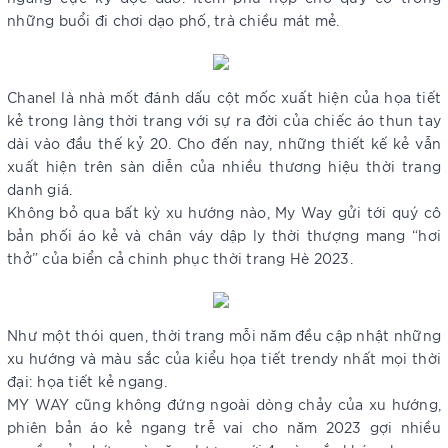
những buổi đi chơi dạo phố, trà chiều mát mẻ.
Chanel là nhà mốt đánh dấu cột mốc xuất hiện của họa tiết
kẻ trong làng thời trang với sự ra đời của chiếc áo thun tay
dài vào đầu thế kỷ 20. Cho đến nay, những thiết kế kẻ vẫn
xuất hiện trên sàn diễn của nhiều thương hiệu thời trang
danh giá.
Không bỏ qua bất kỳ xu hướng nào, My Way gửi tới quý cô
bản phối áo kẻ và chân váy dập ly thời thượng mang “hơi
thở” của biển cả chinh phục thời trang Hè 2023.
Như một thói quen, thời trang mỗi năm đều cập nhật những
xu hướng và màu sắc của kiểu họa tiết trendy nhất mọi thời
đại: họa tiết kẻ ngang.
MY WAY cũng không đứng ngoài dòng chảy của xu hướng,
phiên bản áo kẻ ngang trễ vai cho năm 2023 gợi nhiều