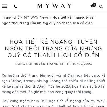
0
Họa tiết kẻ ngang- tuyên
Trang chủ
MY WAY News
ngôn thời trang của những quý cô thanh lịch cổ điển
HỌA TIẾT KẺ NGANG- TUYÊN
NGÔN THỜI TRANG CỦA NHỮNG
QUÝ CÔ THANH LỊCH CỔ ĐIỂN
ĐĂNG BỞI
HUYỀN TRANG
AT THE 10/07/2023
Xu hướng thời trang lên ngôi với những họa tiết caro, kẻ
sọc (Stripe) trendy nhưng không thể thiếu đi những thiết
kế kẻ ngang thời thượng. Mùa hè 2023, họa tiết này trở lại
mang đến một làn gió mới cho vòng quay thời trang.
Hãy cùng ngắm nhìn BST họa tiết kẻ ngang của My Way,
quý cô sẽ choáng ngợp trước thiết kế họa tiết kẻ ngang