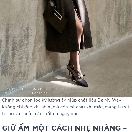
Chính sự chọn lọc kỹ lưỡng ấy giúp chất liệu Dạ My Way
không chỉ đẹp khi nhìn, mà còn dễ chịu khi mặc, mang lại sự
tự tin và thoải mái suốt cả ngày dài.
GIỮ ẤM MỘT CÁCH NHẸ NHÀNG –