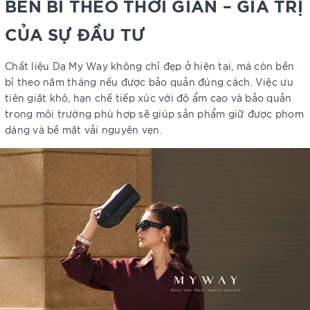
BỀN BỈ THEO THỜI GIAN – GIÁ TRỊ
CỦA SỰ ĐẦU TƯ
Chất liệu Dạ My Way không chỉ đẹp ở hiện tại, mà còn bền
bỉ theo năm tháng nếu được bảo quản đúng cách. Việc ưu
tiên giặt khô, hạn chế tiếp xúc với độ ẩm cao và bảo quản
trong môi trường phù hợp sẽ giúp sản phẩm giữ được phom
dáng và bề mặt vải nguyên vẹn.