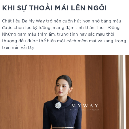
KHI SỰ THOẢI MÁI LÊN NGÔI
Chất liệu Dạ My Way trở nên cuốn hút hơn nhờ bảng màu
được chọn lọc kỹ lưỡng, mang đậm tinh thần Thu – Đông.
Những gam màu trầm ấm, trung tính hay sắc màu thời
thượng đều được thể hiện một cách mềm mại và sang trọng
trên nền vải Dạ.