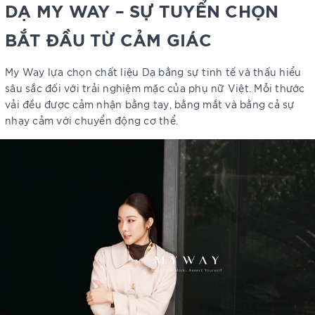
DẠ MY WAY – SỰ TUYỂN CHỌN
BẮT ĐẦU TỪ CẢM GIÁC
My Way lựa chọn chất liệu Dạ bằng sự tinh tế và thấu hiểu
sâu sắc đối với trải nghiệm mặc của phụ nữ Việt. Mỗi thước
vải đều được cảm nhận bằng tay, bằng mắt và bằng cả sự
nhạy cảm với chuyển động cơ thể.