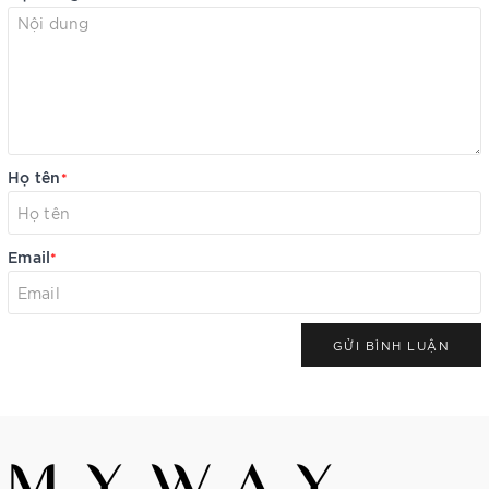
Họ tên
*
Email
*
GỬI BÌNH LUẬN