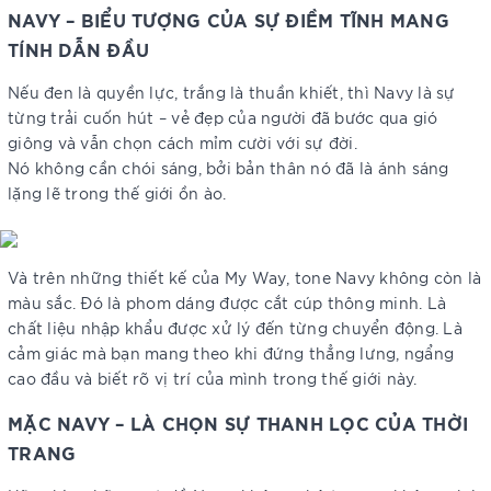
NAVY – BIỂU TƯỢNG CỦA SỰ ĐIỀM TĨNH MANG
TÍNH DẪN ĐẦU
Nếu đen là quyền lực, trắng là thuần khiết, thì Navy là sự
từng trải cuốn hút – vẻ đẹp của người đã bước qua gió
giông và vẫn chọn cách mỉm cười với sự đời.
Nó không cần chói sáng, bởi bản thân nó đã là ánh sáng
lặng lẽ trong thế giới ồn ào.
Và trên những thiết kế của My Way, tone Navy không còn là
màu sắc. Đó là phom dáng được cắt cúp thông minh. Là
chất liệu nhập khẩu được xử lý đến từng chuyển động. Là
cảm giác mà bạn mang theo khi đứng thẳng lưng, ngẩng
cao đầu và biết rõ vị trí của mình trong thế giới này.
MẶC NAVY – LÀ CHỌN SỰ THANH LỌC CỦA THỜI
TRANG