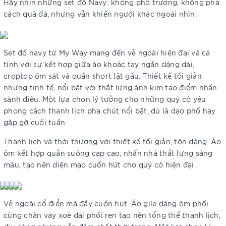
Hãy nhìn những set đồ Navy: không phô trương, không phá
cách quá đà, nhưng vẫn khiến người khác ngoái nhìn.
Set đồ navy từ My Way mang đến vẻ ngoài hiện đại và cá
tính với sự kết hợp giữa áo khoác tay ngắn dáng dài,
croptop ôm sát và quần short lật gấu. Thiết kế tối giản
nhưng tinh tế, nổi bật với thắt lưng ánh kim tạo điểm nhấn
sành điệu. Một lựa chọn lý tưởng cho những quý cô yêu
phong cách thanh lịch pha chút nổi bật, dù là dạo phố hay
gặp gỡ cuối tuần.
Thanh lịch và thời thượng với thiết kế tối giản, tôn dáng. Áo
ôm kết hợp quần suông cạp cao, nhấn nhá thắt lưng sáng
màu, tạo nên diện mạo cuốn hút cho quý cô hiện đại.
Vẻ ngoài cổ điển mà đầy cuốn hút. Áo gile dáng ôm phối
cùng chân váy xoè dài phối ren tạo nên tổng thể thanh lịch,