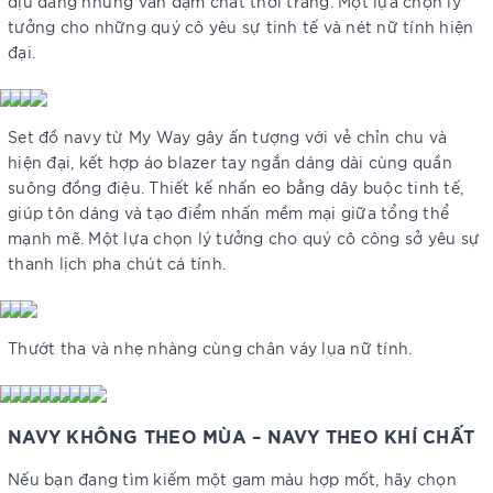
dịu dàng nhưng vẫn đậm chất thời trang. Một lựa chọn lý
tưởng cho những quý cô yêu sự tinh tế và nét nữ tính hiện
đại.
Set đồ navy từ My Way gây ấn tượng với vẻ chỉn chu và
hiện đại, kết hợp áo blazer tay ngắn dáng dài cùng quần
suông đồng điệu. Thiết kế nhấn eo bằng dây buộc tinh tế,
giúp tôn dáng và tạo điểm nhấn mềm mại giữa tổng thể
mạnh mẽ. Một lựa chọn lý tưởng cho quý cô công sở yêu sự
thanh lịch pha chút cá tính.
Thướt tha và nhẹ nhàng cùng chân váy lụa nữ tính.
NAVY KHÔNG THEO MÙA – NAVY THEO KHÍ CHẤT
Nếu bạn đang tìm kiếm một gam màu hợp mốt, hãy chọn