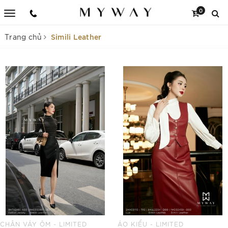
0
Simili Leather
Trang chủ
CHÂN VÁY ÔM - LIMITED
ÁO KIỂU - LIMITED