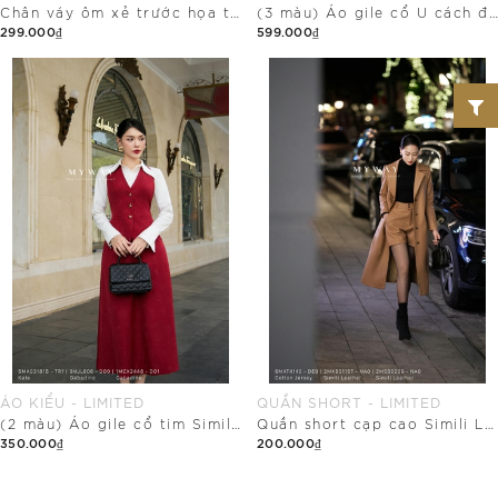
Chân váy ôm xẻ trước họa tiết cúc mạ
(3 màu) Áo gile cổ U cách điệu
299.000₫
599.000₫
Mua Ngay
Mua Ngay
ÁO KIỂU - LIMITED
QUẦN SHORT - LIMITED
(2 màu) Áo gile cổ tim Simili Leather
Quần short cạp cao Simili Leather
350.000₫
200.000₫
Mua Ngay
Mua Ngay