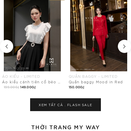
QUẦN BAGGY - LIMITED
CHÂN VÁY ÔM - LIMITED
Quần baggy Mood in Red
Chân váy ôm ren hoa ứng dụng cao
150.000₫
199.000₫
Mua Ngay
Mua Ngay
XEM TẤT CẢ .
FLASH SALE
THỜI TRANG MY WAY