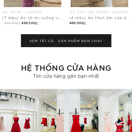
ÁO COTTON THUN - LIMITED
QUẦN SUÔNG - LIMITED
(4 màu) Áo thun ôm vừa dáng cổ tim
Quần dài ống suông vừa có khóa sau
499.000₫
499.500₫
349.000₫
Mua Ngay
Mua Ngay
XEM TẤT CẢ .
SẢN PHẨM BÁN CHẠY
HỆ THỐNG CỬA HÀNG
Tìm cửa hàng gần bạn nhất