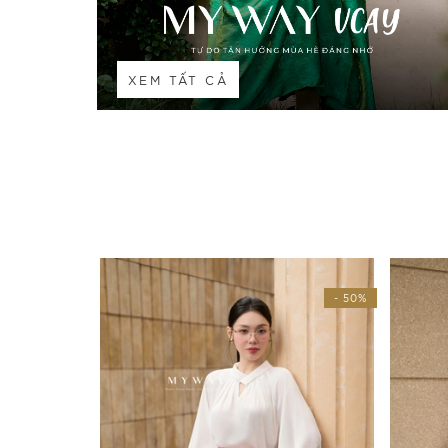
XEM TẤT CẢ
- 50%