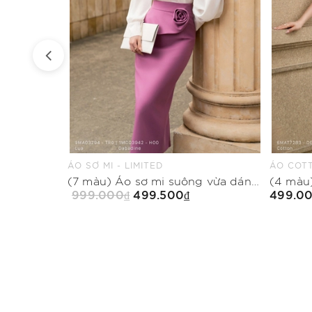
ÁO COTTON THUN - LIMITED
QUẦN SU
(7 màu) Áo sơ mi suông vừa dáng cổ biến kiểu
(4 màu) Áo thun ôm vừa dáng cổ tim
499.000₫
499.5
Mua Ngay