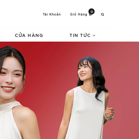
0
Tài Khoản
Giỏ Hàng
CỬA HÀNG
TIN TỨC