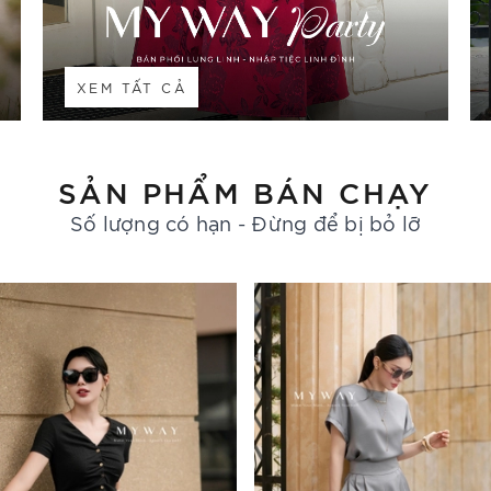
XEM TẤT CẢ
SẢN PHẨM BÁN CHẠY
Số lượng có hạn - Đừng để bị bỏ lỡ
- 30%