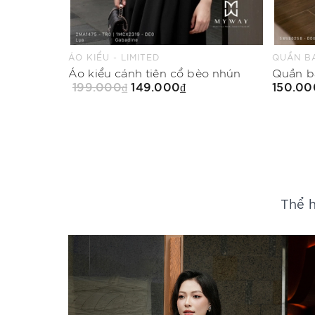
QUẦN BAGGY - LIMITED
CHÂN VÁ
èo nhún
Quần baggy Mood in Red
150.000₫
199.00
Mua Ngay
Thể h