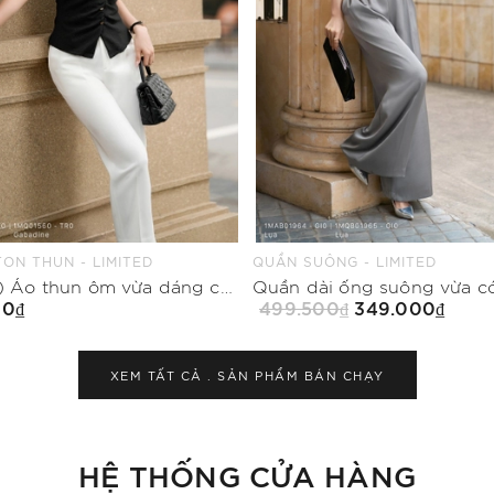
ÔNG - LIMITED
CHÂN VÁY CHỮ A - LIMITED
Quần dài ống suông vừa có khóa sau
00₫
349.000₫
999.500₫
499.750₫
Mua Ngay
Mua Ngay
XEM TẤT CẢ .
SẢN PHẨM BÁN CHẠY
HỆ THỐNG CỬA HÀNG