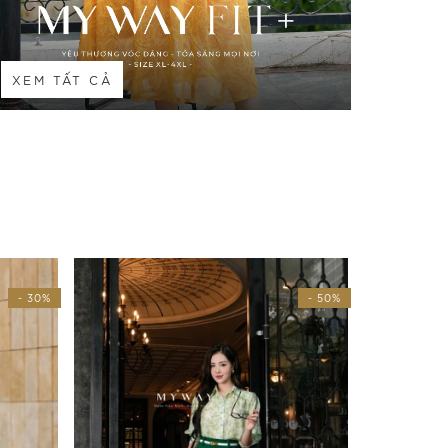
XEM TẤT CẢ
- 50%
- 30%