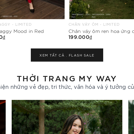
Y ÔM - LIMITED
ÁO KIỂU - LIMITED
Chân váy ôm ren hoa ứng dụng cao
Áo kiểu suông vừa cổ bèo
0₫
199.000₫
Mua Ngay
Mua Ngay
XEM TẤT CẢ .
FLASH SALE
THỜI TRANG MY WAY
iện những vẻ đẹp, tri thức, văn hóa và ý tưởng c