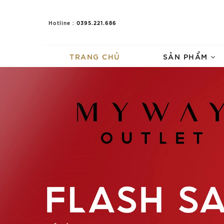
0395.221.686
Hotline :
TRANG CHỦ
SẢN PHẨM