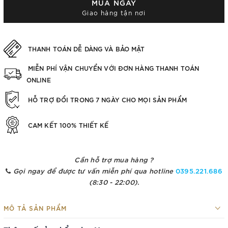
MUA NGAY
Giao hàng tận nơi
THANH TOÁN DỄ DÀNG VÀ BẢO MẬT
MIỄN PHÍ VẬN CHUYỂN VỚI ĐƠN HÀNG THANH TOÁN
ONLINE
HỖ TRỢ ĐỔI TRONG 7 NGÀY CHO MỌI SẢN PHẨM
CAM KẾT 100% THIẾT KẾ
Cần hỗ trợ mua hàng ?
Gọi ngay để được tư vấn miễn phí qua hotline
0395.221.686
(8:30 - 22:00).
MÔ TẢ SẢN PHẨM