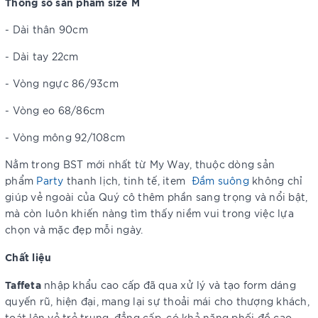
Thông số sản phẩm size M
- Dài thân 90cm
- Dài tay 22cm
- Vòng ngực 86/93cm
- Vòng eo 68/86cm
- Vòng mông 92/108cm
Nằm trong BST mới nhất từ My Way, thuộc dòng sản
phẩm
Party
thanh lịch, tinh tế, item
Đầm suông
không chỉ
giúp vẻ ngoài của Quý cô thêm phần sang trọng và nổi bật,
mà còn luôn khiến nàng tìm thấy niềm vui trong việc lựa
chọn và mặc đẹp mỗi ngày.
Chất liệu
Taffeta
nhập khẩu cao cấp đã qua xử lý và tạo form dáng
quyến rũ, hiện đại, mang lại sự thoải mái cho thượng khách,
toát lên vẻ trẻ trung, đẳng cấp, có khả năng phối đồ cao.