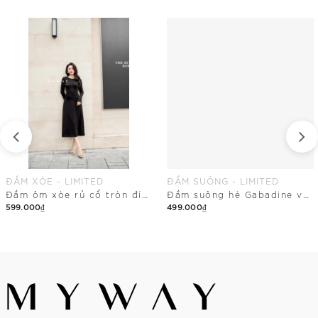
ĐẦM XÒE - LIMITED
ĐẦM SUÔNG - LIMITED
Đầm ôm xòe rủ cổ tròn đính hoa eo
Đầm suông hè Gabadine vai chờm
599.000₫
499.000₫
Mua Ngay
Mua Ngay