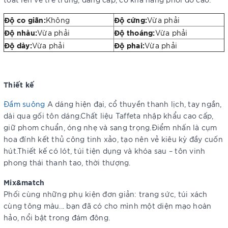
Độ co giãn:
Độ cứng:
Không
Vừa phải
Độ nhàu:
Độ thoáng:
Vừa phải
Vừa phải
Độ dày:
Độ phai:
Vừa phải
Vừa phải
Thiết kế
Đầm suông
A dáng hiện đại, cổ thuyền thanh lịch, tay ngắn,
dài qua gối tôn dáng.Chất liệu Taffeta nhập khẩu cao cấp,
giữ phom chuẩn, óng nhẹ và sang trọng.Điểm nhấn là cụm
hoa đính kết thủ công tinh xảo, tạo nên vẻ kiêu kỳ đầy cuốn
hút.Thiết kế có lót, túi tiện dụng và khóa sau – tôn vinh
phong thái thanh tao, thời thượng.
Mix&match
Phối cùng những phụ kiện đơn giản: trang sức, túi xách
cùng tông màu... bạn đã có cho mình một diện mạo hoàn
hảo, nổi bật trong đám đông.