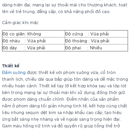
dáng hiện đại, mang lại sự thoải mái cho thượng khách, toát
lên vẻ trẻ trung, đẳng cấp, có khả năng phối đồ cao.
Cảm giác khi mặc
Độ co giãn: Không
Độ cứng : Vừa phải
Độ nhàu : Vừa phải
Độ thoáng : Vừa phải
Độ dày : Vừa phải
Độ phai : Nhiều
Thiết kế
Đầm suông
được thiết kế với phom suông vừa, cổ tròn
thanh lịch, chiều dài qua bắp giúp tôn dáng và dễ mặc trong
nhiều hoàn cảnh. Thiết kế tay lỡ kết hợp khóa sau và lớp lót
bên trong mang lại sự thoải mái khi sử dụng, đồng thời giữ
được phom dáng chuẩn chỉnh. Điểm nhấn của sản phẩm
nằm ở phom dáng tối giản nhưng tinh tế, kết hợp cùng chất
liệu nhung sequin dệt kim sa nhập khẩu cao cấp, tạo hiệu
ứng bắt sáng nhẹ nhàng và vẻ ngoài sang trọng hiện đại.
Gam màu hồng nữ tính và đỏ quyến rũ giúp tổng thể trở