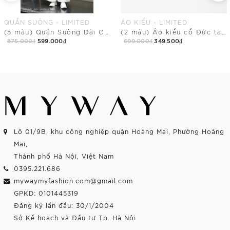
QUẦN SUÔNG - LIMITED
ÁO KIỂU - LIMITED
(5 màu) Quần Suông Dài Cạp Chun Có Túi
(2 màu) Áo kiểu cổ Đức tay ngắn dài ngang mông
875.000₫
599.000₫
699.000₫
349.500₫
Mua Ngay
Mua Ngay
Lô 01/9B, khu công nghiệp quận Hoàng Mai, Phường Hoàng
Mai,
Thành phố Hà Nội, Việt Nam
0395.221.686
mywaymyfashion.com@gmail.com
GPKD: 0101445319
Đăng ký lần đầu: 30/1/2004
Sở Kế hoạch và Đầu tư Tp. Hà Nội