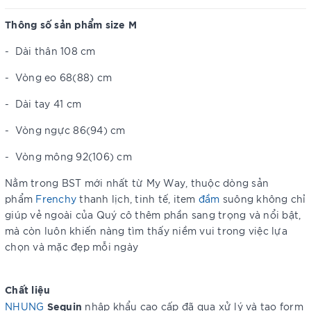
Thông số sản phẩm size M
-
Dài thân 108 cm
-
Vòng eo 68(88) cm
-
Dài tay 41 cm
-
Vòng ngực 86(94) cm
-
Vòng mông 92(106) cm
Nằm trong BST mới nhất từ My Way, thuộc dòng sản
phẩm
Frenchy
thanh lịch, tinh tế, item
đầm
suông không chỉ
giúp vẻ ngoài của Quý cô thêm phần sang trọng và nổi bật,
mà còn luôn khiến nàng tìm thấy niềm vui trong việc lựa
chọn và mặc đẹp mỗi ngày
Chất liệu
Sequin
NHUNG
nhập khẩu cao cấp đã qua xử lý và tạo form