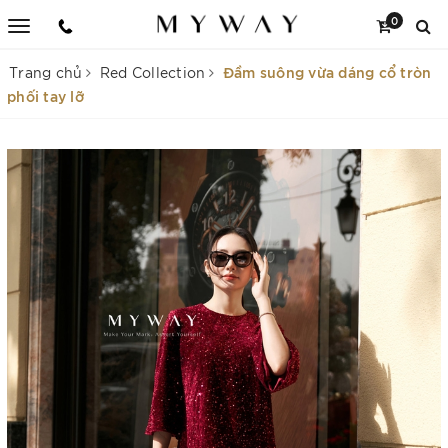
0
Đầm suông vừa dáng cổ tròn
Trang chủ
Red Collection
phối tay lỡ