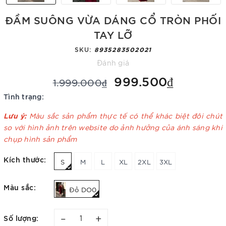
ĐẦM SUÔNG VỪA DÁNG CỔ TRÒN PHỐI
TAY LỠ
SKU:
8935283502021
Đánh giá
999.500₫
1.999.000₫
Tình trạng:
Lưu ý:
Màu sắc sản phẩm thực tế có thể khác biệt đôi chút
so với hình ảnh trên website do ảnh hưởng của ánh sáng khi
chụp hình sản phẩm
Kích thước:
S
M
L
XL
2XL
3XL
Màu sắc:
Đỏ DO0
–
+
Số lượng: