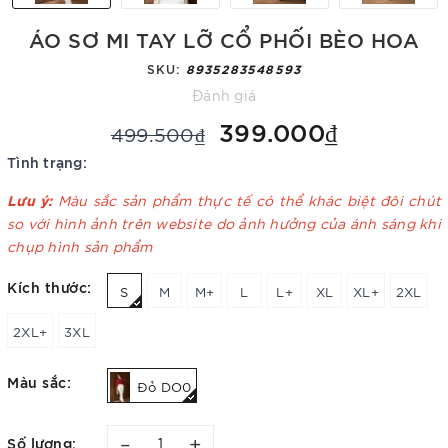
ÁO SƠ MI TAY LỠ CỔ PHỐI BÈO HOA
SKU:
8935283548593
Đánh giá
399.000₫
499.500₫
Tình trạng:
Lưu ý:
Màu sắc sản phẩm thực tế có thể khác biệt đôi chút
so với hình ảnh trên website do ảnh hưởng của ánh sáng khi
chụp hình sản phẩm
Kích thước:
S
M
M+
L
L+
XL
XL+
2XL
2XL+
3XL
Màu sắc:
Đỏ DO0
–
+
Số lượng: