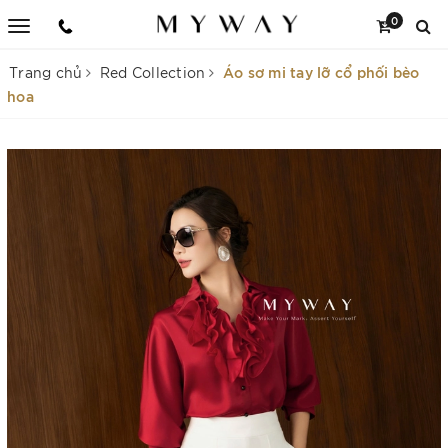
0
Áo sơ mi tay lỡ cổ phối bèo
Trang chủ
Red Collection
hoa