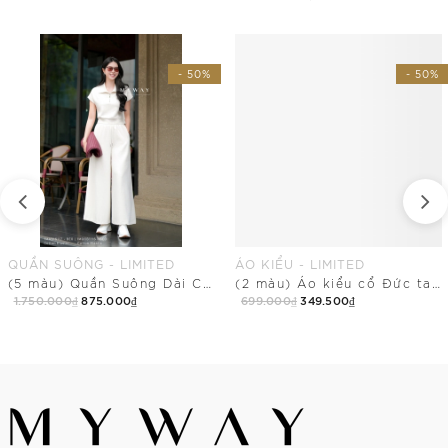
- 50%
- 50%
QUẦN SUÔNG - LIMITED
ÁO KIỂU - LIMITED
(5 màu) Quần Suông Dài Cạp Chun Có Túi
(2 màu) Áo kiểu cổ Đức tay ngắn dài ngang mông
1.750.000₫
875.000₫
699.000₫
349.500₫
Mua Ngay
Mua Ngay