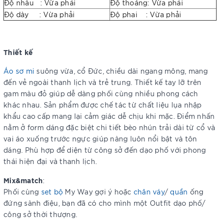
Độ nhàu : Vừa phải
Độ thoáng: Vừa phải
Độ dày : Vừa phải
Độ phai : Vừa phải
Thiết kế
Áo sơ mi
suông vừa, cổ Đức, chiều dài ngang mông, mang
đến vẻ ngoài thanh lịch và trẻ trung. Thiết kế tay lỡ trên
gam màu đỏ giúp dễ dàng phối cùng nhiều phong cách
khác nhau. Sản phẩm được chế tác từ chất liệu lụa nhập
khẩu cao cấp mang lại cảm giác dễ chịu khi mặc. Điểm nhấn
nằm ở form dáng đặc biệt chi tiết bèo nhún trải dài từ cổ và
vai áo xuống trước ngực giúp nàng luôn nổi bật và tôn
dáng. Phù hợp để diện từ công sở đến dạo phố với phong
thái hiện đại và thanh lịch.
Mix&match
:
Phối cùng
set bộ
My Way gợi ý hoặc
chân váy
/
quần
ống
đứng sành điệu, bạn đã có cho mình một Outfit dạo phố/
công sở thời thượng.