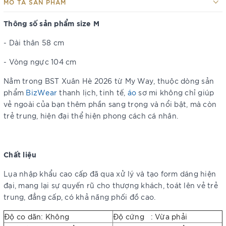
MÔ TẢ SẢN PHẨM
Thông số sản phẩm size M
- Dài thân 58 cm
- Vòng ngực 104 cm
Nằm trong BST Xuân Hè 2026 từ My Way, thuộc dòng sản
phẩm
BizWear
thanh lịch, tinh tế,
áo
sơ mi không chỉ giúp
vẻ ngoài của bạn thêm phần sang trọng và nổi bật, mà còn
trẻ trung, hiện đại thể hiện phong cách cá nhân.
Chất liệu
Lụa nhập khẩu cao cấp đã qua xử lý và tạo form dáng hiện
đại, mang lại sự quyến rũ cho thượng khách, toát lên vẻ trẻ
trung, đẳng cấp, có khả năng phối đồ cao.
Độ co dãn: Không
Độ cứng : Vừa phải