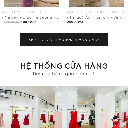
ÁO SƠ MI - LIMITED
ÁO COTTON THUN - LIMITED
(7 màu) Áo sơ mi suông vừa dáng cổ biến kiểu
(4 màu) Áo thun ôm vừa dáng cổ tim
999.000₫
499.500₫
499.000₫
Mua Ngay
Mua Ngay
XEM TẤT CẢ .
SẢN PHẨM BÁN CHẠY
HỆ THỐNG CỬA HÀNG
Tìm cửa hàng gần bạn nhất