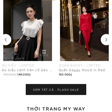
ÁO KIỂU - LIMITED
QUẦN BAGGY - LIMITED
Áo kiểu cánh tiên cổ bèo nhún
Quần baggy Mood in Red
199.000₫
149.000₫
150.000₫
Mua Ngay
Mua Ngay
XEM TẤT CẢ .
FLASH SALE
THỜI TRANG MY WAY