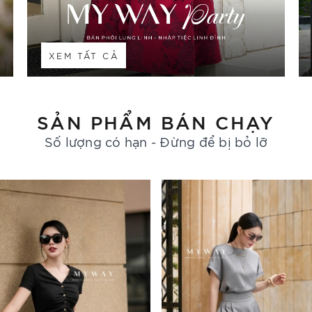
XEM TẤT CẢ
SẢN PHẨM BÁN CHẠY
Số lượng có hạn - Đừng để bị bỏ lỡ
- 30%