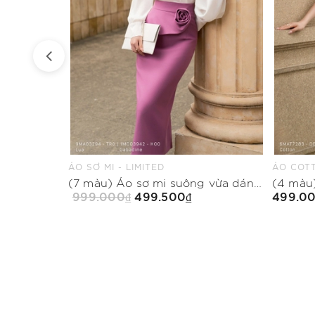
ÁO COTTON THUN - LIMITED
QUẦN SU
(7 màu) Áo sơ mi suông vừa dáng cổ biến kiểu
(4 màu) Áo thun ôm vừa dáng cổ tim
499.000₫
499.5
Mua Ngay