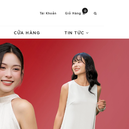
0
Tài Khoản
Giỏ Hàng
CỬA HÀNG
TIN TỨC