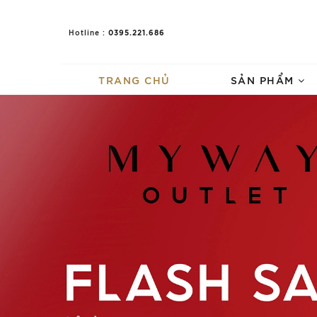
0395.221.686
Hotline :
TRANG CHỦ
SẢN PHẨM