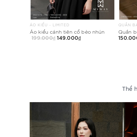
QUẦN BAGGY - LIMITED
CHÂN VÁ
èo nhún
Quần baggy Mood in Red
150.000₫
199.00
Mua Ngay
Thể h