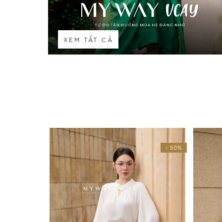
XEM TẤT CẢ
- 50%