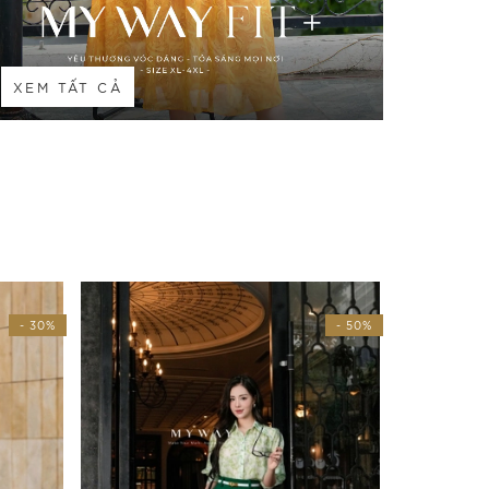
XEM TẤT CẢ
- 50%
- 30%