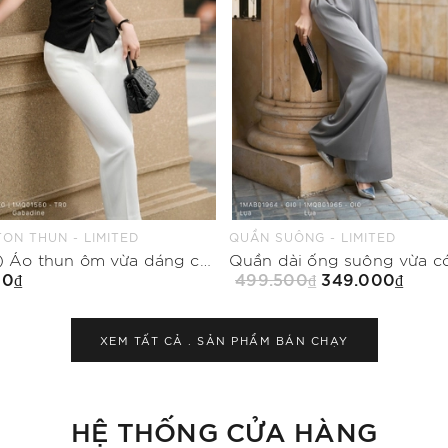
ÔNG - LIMITED
CHÂN VÁY CHỮ A - LIMITED
Quần dài ống suông vừa có khóa sau
00₫
349.000₫
999.500₫
499.750₫
Mua Ngay
Mua Ngay
XEM TẤT CẢ .
SẢN PHẨM BÁN CHẠY
HỆ THỐNG CỬA HÀNG