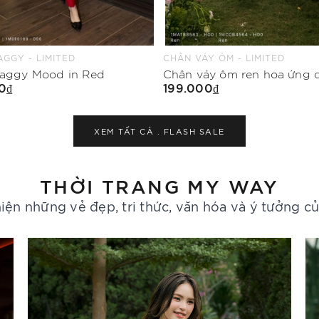
Y ÔM - LIMITED
ÁO KIỂU - LIMITED
Chân váy ôm ren hoa ứng dụng cao
Áo kiểu suông vừa cổ bèo
0₫
199.000₫
Mua Ngay
Mua Ngay
XEM TẤT CẢ .
FLASH SALE
THỜI TRANG MY WAY
iện những vẻ đẹp, tri thức, văn hóa và ý tưởng c