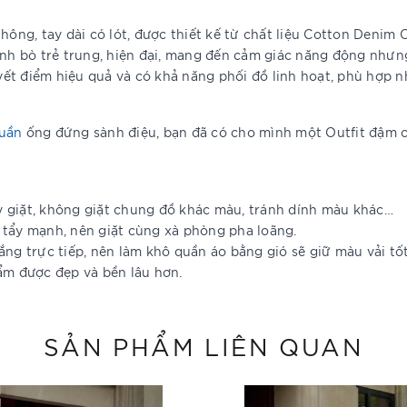
hông, tay dài có lót, được thiết kế từ chất liệu Cotton Denim 
h bò trẻ trung, hiện đại, mang đến cảm giác năng động nhưn
uyết điểm hiệu quả và có khả năng phối đồ linh hoạt, phù hợp 
uần
ống đứng sành điệu, bạn đã có cho mình một Outfit đậm 
y giặt, không giặt chung đồ khác màu, tránh dính màu khác…
 tẩy mạnh, nên giặt cùng xà phòng pha loãng.
ắng trực tiếp, nên làm khô quần áo bằng gió sẽ giữ màu vải tố
ẩm được đẹp và bền lâu hơn.
SẢN PHẨM LIÊN QUAN