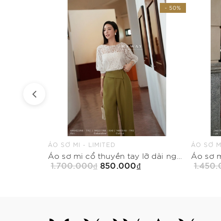
- 50%
- 50%
ÁO SƠ MI - LIMITED
ÁO SƠ MI
Quần baggy khóa trước có túi dài ngang mắt cá
Áo sơ mi cổ thuyền tay lỡ dài ngang hông
1.700.000₫
850.000₫
1.450
Mua Ngay