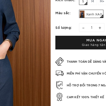
S
M
M+
Màu sắc:
Xanh XA0
–
+
Số lượng:
MUA NGA
Giao hàng tận
THANH TOÁN DỄ DÀNG V
MIỄN PHÍ VẬN CHUYỂN V
HỖ TRỢ ĐỔI TRONG 7 NG
CAM KẾT 100% THIẾT KẾ