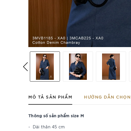
MÔ TẢ SẢN PHẨM
HƯỚNG DẪN CHỌN 
Thông số sản phẩm size M
-
Dài thân 45 cm