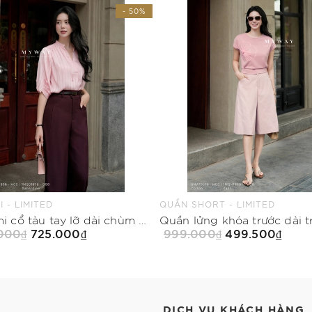
- 50%
 - LIMITED
QUẦN SHORT - LIMITED
Áo sơ mi cổ tàu tay lỡ dài chùm mông
Quần lửng khóa trước dài t
.000₫
725.000₫
999.000₫
499.500₫
Mua Ngay
Mua Ngay
DỊCH VỤ KHÁCH HÀNG