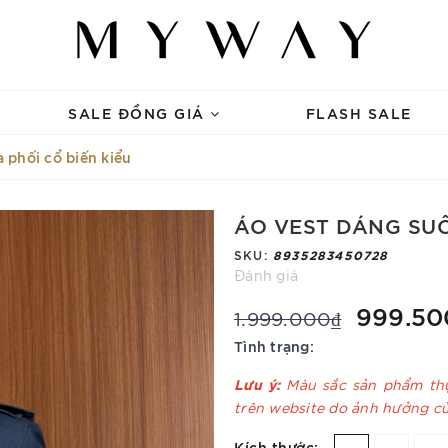
SALE ĐỒNG GIÁ
FLASH SALE
 phối cổ biến kiểu
ÁO VEST DÁNG SUÔ
SKU:
8935283450728
Đánh giá
999.50
1.999.000₫
Tình trạng:
Lưu ý:
Màu sắc sản phẩm thự
trên website do ảnh hưởng c
Kích thước: