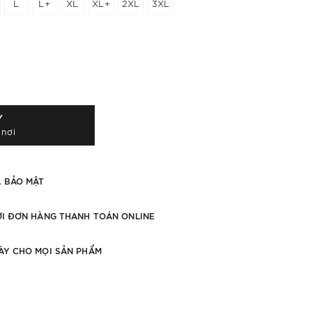
L
L+
XL
XL+
2XL
3XL
Y
 nơi
À BẢO MẬT
ỚI ĐƠN HÀNG THANH TOÁN ONLINE
ÀY CHO MỌI SẢN PHẨM