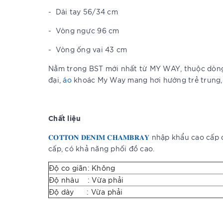
-
Dài tay 56/34 cm
-
Vòng ngực 96 cm
-
Vòng ống vai 43 cm
Nằm trong BST mới nhất từ MY WAY, thuộc dò
đại,
áo
khoác My Way mang hơi hướng trẻ trung, 
Chất liệu
𝐂𝐎𝐓𝐓𝐎𝐍 𝐃𝐄𝐍𝐈𝐌 𝐂𝐇𝐀𝐌𝐁𝐑𝐀𝐘
nhập khẩu cao cấp đã
cấp, có khả năng phối đồ cao.
Độ co giãn: Không
Độ nhàu : Vừa phải
Độ dày : Vừa phải