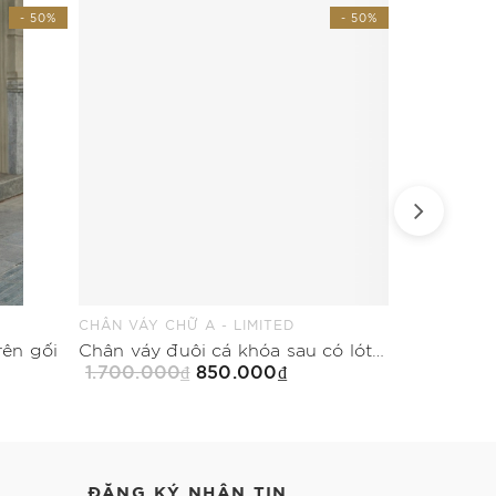
- 50%
- 50%
CHÂN VÁY CHỮ A - LIMITED
QUẦN BAGGY
rên gối
Chân váy đuôi cá khóa sau có lót dài qua bắp
1.700.000₫
850.000₫
1.700.00
Mua Ngay
ĐĂNG KÝ NHẬN TIN