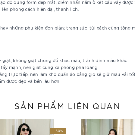
ạo độ đứng form đẹp mắt, điểm nhấn nằm ở kết cấu váy được xử
lên phong cách hiện đại, thanh lịch.
hay những phụ kiện đơn giản: trang sức, túi xách cùng tông 
y giặt, không giặt chung đồ khác màu, tránh dính màu khác…
 tẩy mạnh, nên giặt cùng xà phòng pha loãng.
ắng trực tiếp, nên làm khô quần áo bằng gió sẽ giữ màu vải tố
hẩm được đẹp và bền lâu hơn
SẢN PHẨM LIÊN QUAN
- 50%