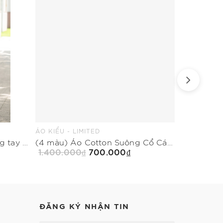
ÁO KIỂU - LIMITED
ÁO COTTON 
Đầm xòe cổ biến kiểu không tay trang trí khuy
(4 màu) Áo Cotton Suông Cổ Cách Điệu Dài Ngang Hông
1.400.000₫
700.000₫
499.500₫
Mua Ngay
ĐĂNG KÝ NHẬN TIN