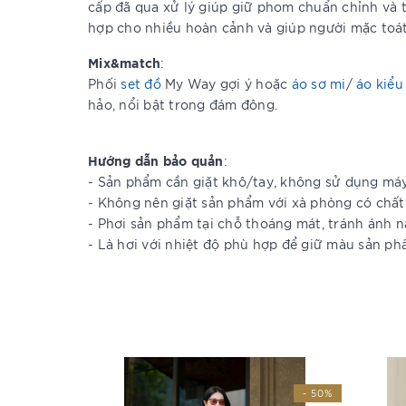
cấp đã qua xử lý giúp giữ phom chuẩn chỉnh và t
hợp cho nhiều hoàn cảnh và giúp người mặc toát 
Mix&match
:
Phối
set đồ
My Way gợi ý hoặc
áo sơ mi
/
áo kiểu
hảo, nổi bật trong đám đông.
Hướng dẫn bảo quản
:
- Sản phẩm cần giặt khô/tay, không sử dụng má
- Không nên giặt sản phẩm với xà phòng có chất
- Phơi sản phẩm tại chỗ thoáng mát, tránh ánh n
- Là hơi với nhiệt độ phù hợp để giữ màu sản p
- 20%
- 50%