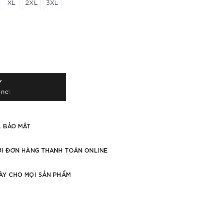
XL
2XL
3XL
Y
 nơi
À BẢO MẬT
ỚI ĐƠN HÀNG THANH TOÁN ONLINE
ÀY CHO MỌI SẢN PHẨM