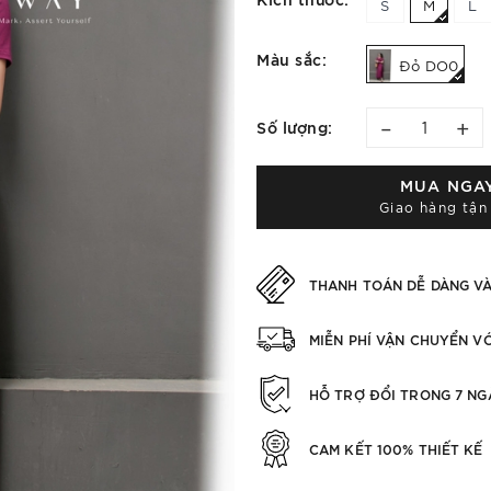
S
M
L
Màu sắc:
Đỏ DO0
–
+
Số lượng:
MUA NGA
Giao hàng tận
THANH TOÁN DỄ DÀNG V
MIỄN PHÍ VẬN CHUYỂN V
HỖ TRỢ ĐỔI TRONG 7 NG
CAM KẾT 100% THIẾT KẾ