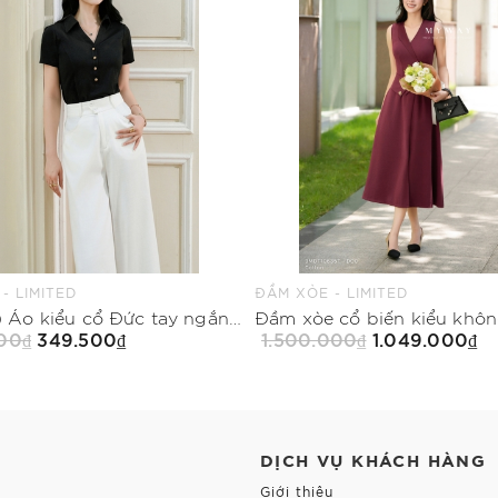
 - LIMITED
ĐẦM XÒE - LIMITED
(2 màu) Áo kiểu cổ Đức tay ngắn dài ngang mông
00₫
349.500₫
1.500.000₫
1.049.000₫
Mua Ngay
Mua Ngay
DỊCH VỤ KHÁCH HÀNG
Giới thiệu