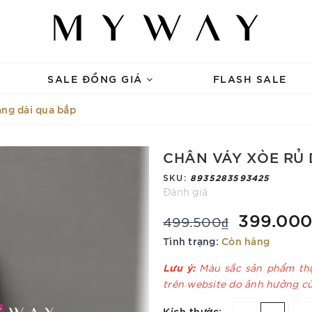
SALE ĐỒNG GIÁ
FLASH SALE
áng dài qua bắp
CHÂN VÁY XÒE RỦ 
SKU:
8935283593425
Đánh giá
399.000
499.500₫
Tình trạng:
Còn hàng
Lưu ý:
Màu sắc sản phẩm thự
trên website do ảnh hưởng c
Kích thước: