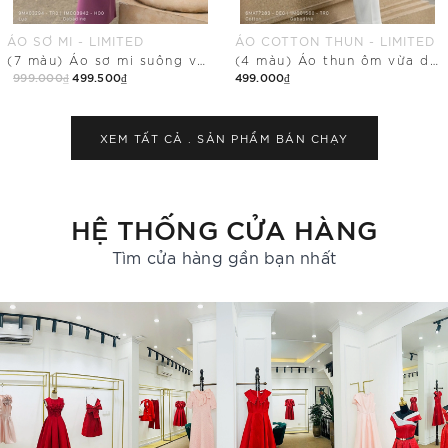
ÁO COTTON THUN - LIMITED
QUẦN SUÔNG - LIMITED
(4 màu) Áo thun ôm vừa dáng cổ tim
Quần dài ống suông vừa có khóa sau
499.000₫
499.500₫
349.000₫
Mua Ngay
Mua Ngay
XEM TẤT CẢ .
SẢN PHẨM BÁN CHẠY
HỆ THỐNG CỬA HÀNG
Tìm cửa hàng gần bạn nhất