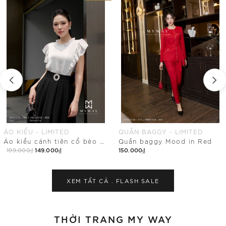
QUẦN BAGGY - LIMITED
CHÂN VÁY ÔM - LIMITED
Quần baggy Mood in Red
Chân váy ôm ren hoa ứng dụng cao
150.000₫
199.000₫
Mua Ngay
Mua Ngay
XEM TẤT CẢ .
FLASH SALE
THỜI TRANG MY WAY