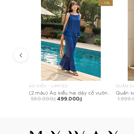
- 28%
- 11%
ÁO KIỂU - LIMITED
QUẦN SU
(2 màu) Quần suông phối bèo dài qua mắt cá
(2 màu) Áo kiểu hai dây cổ vuông dài ngang mông
560.000₫
499.000₫
1.999
Mua Ngay