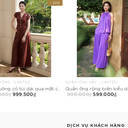
- 50%
ÔNG - LIMITED
QUẦN ỐNG VẨY - LIMITED
Quần suông có túi dài qua mắt cá điểm nhấn tầng
.000₫
999.500₫
900.000₫
599.000₫
Mua Ngay
Mua Ngay
DỊCH VỤ KHÁCH HÀNG