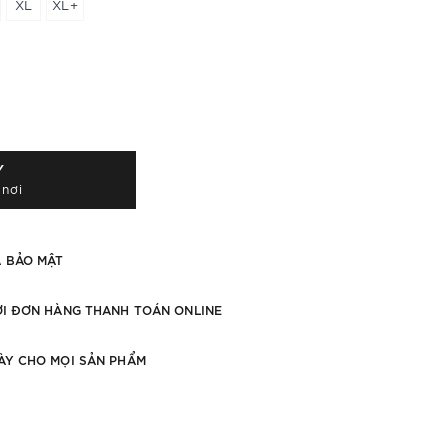
XL
XL+
Y
 nơi
À BẢO MẬT
ỚI ĐƠN HÀNG THANH TOÁN ONLINE
ÀY CHO MỌI SẢN PHẨM