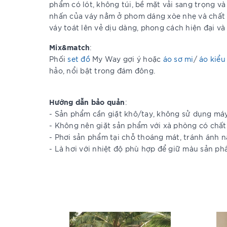
phẩm có lót, không túi, bề mặt vải sang trọng v
nhấn của váy nằm ở phom dáng xòe nhẹ và chất l
váy toát lên vẻ dịu dàng, phong cách hiện đại v
Mix&match
:
Phối
set đồ
My Way gợi ý hoặc
áo sơ mi
/
áo kiểu
hảo, nổi bật trong đám đông.
Hướng dẫn bảo quản
:
- Sản phẩm cần giặt khô/tay, không sử dụng má
- Không nên giặt sản phẩm với xà phòng có chất
- Phơi sản phẩm tại chỗ thoáng mát, tránh ánh n
- Là hơi với nhiệt độ phù hợp để giữ màu sản p