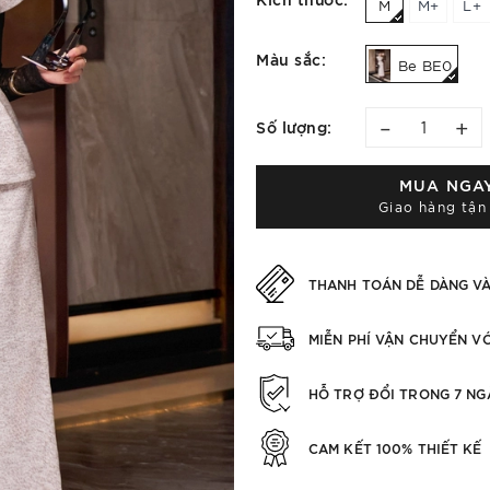
M
M+
L+
Màu sắc:
Be BE0
–
+
Số lượng:
MUA NGA
Giao hàng tận
THANH TOÁN DỄ DÀNG V
MIỄN PHÍ VẬN CHUYỂN V
HỖ TRỢ ĐỔI TRONG 7 NG
CAM KẾT 100% THIẾT KẾ