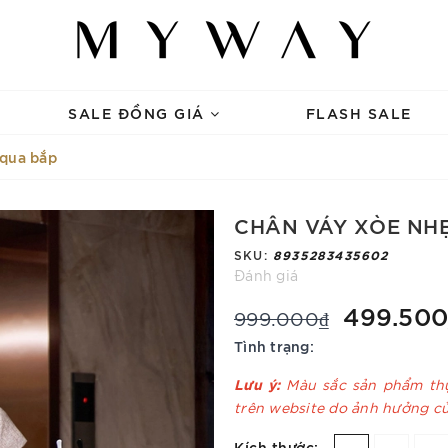
SALE ĐỒNG GIÁ
FLASH SALE
 qua bắp
CHÂN VÁY XÒE NHẸ
SKU:
8935283435602
Đánh giá
499.500
999.000₫
Tình trạng:
Lưu ý:
Màu sắc sản phẩm thự
trên website do ảnh hưởng c
Kích thước: