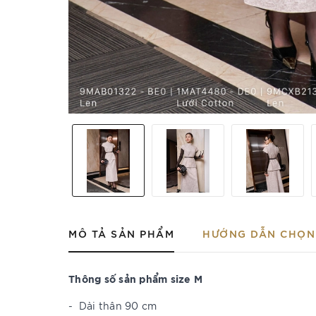
MÔ TẢ SẢN PHẨM
HƯỚNG DẪN CHỌN 
Thông số sản phẩm size M
-
Dài thân 90 cm