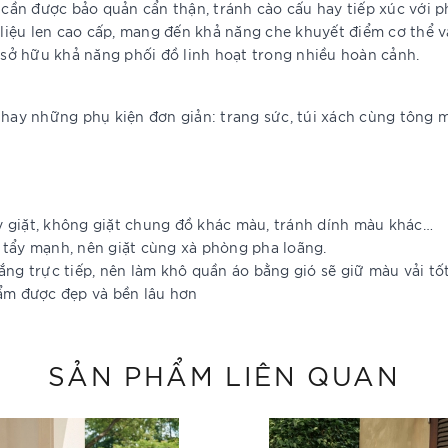
à cần được bảo quản cẩn thận, tránh cào cấu hay tiếp xúc với p
iệu len cao cấp, mang đến khả năng che khuyết điểm cơ thể và
à sở hữu khả năng phối đồ linh hoạt trong nhiều hoàn cảnh.
hay những phụ kiện đơn giản: trang sức, túi xách cùng tông 
y giặt, không giặt chung đồ khác màu, tránh dính màu khác…
 tẩy mạnh, nên giặt cùng xà phòng pha loãng.
ắng trực tiếp, nên làm khô quần áo bằng gió sẽ giữ màu vải tố
hẩm được đẹp và bền lâu hơn
SẢN PHẨM LIÊN QUAN