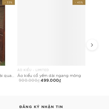
- 33%
- 45%
ÁO KIỂU - LIMITED
QUẦN SUÔNG
Quần ống rộng biến kiểu dài qua mắt cá chân
Áo kiểu cổ yếm dài ngang mông
900.000₫
499.000₫
900.000
Mua Ngay
ĐĂNG KÝ NHẬN TIN