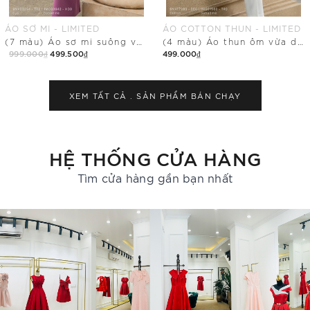
ÁO COTTON THUN - LIMITED
QUẦN SUÔNG - LIMITED
(4 màu) Áo thun ôm vừa dáng cổ tim
Quần dài ống suông vừa có khóa sau
499.000₫
499.500₫
349.000₫
Mua Ngay
Mua Ngay
XEM TẤT CẢ .
SẢN PHẨM BÁN CHẠY
HỆ THỐNG CỬA HÀNG
Tìm cửa hàng gần bạn nhất