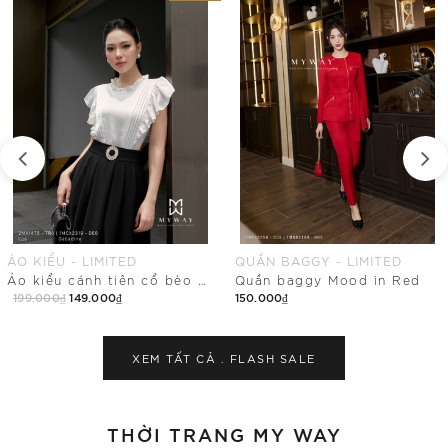
QUẦN BAGGY - LIMITED
CHÂN VÁY ÔM - LIMITED
Quần baggy Mood in Red
Chân váy ôm ren hoa ứng dụng cao
150.000₫
199.000₫
Mua Ngay
Mua Ngay
XEM TẤT CẢ .
FLASH SALE
THỜI TRANG MY WAY